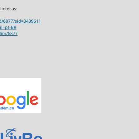
liotecas:
ord/6877?sid=3439611
hl=pt-BR
ilim/6877