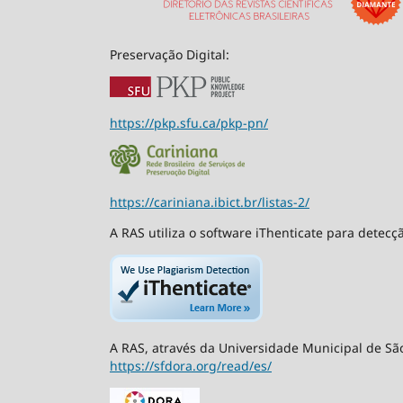
Preservação Digital:
https://pkp.sfu.ca/pkp-pn/
https://cariniana.ibict.br/listas-2/
A RAS utiliza o software iThenticate para detecç
A RAS, através da Universidade Municipal de São
https://sfdora.org/read/es/