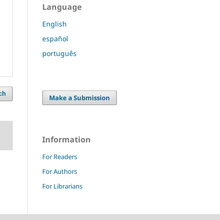
Language
English
español
português
ch
Make a Submission
Information
For Readers
For Authors
For Librarians