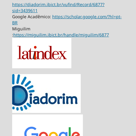
https://diadorim.ibict.br/vufind/Record/6877?
sid=3439611
Google Acadêmico:
https://scholar.google.com/?hl=pt-
BR
Miguilim
:
https://miguilim.ibict.br/handle/miguilim/6877