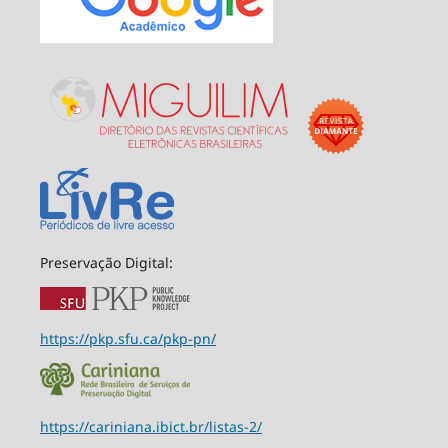
Preservação Digital:
https://pkp.sfu.ca/pkp-pn/
https://cariniana.ibict.br/listas-2/