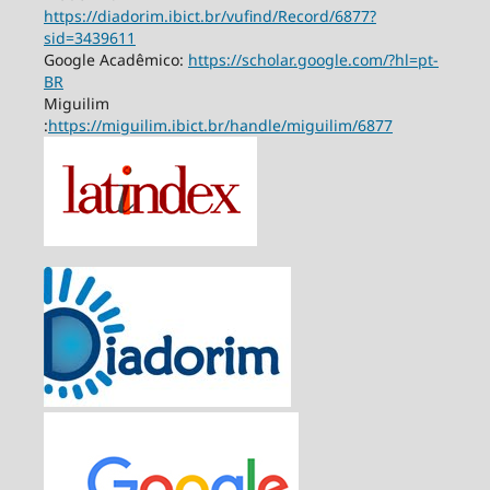
https://diadorim.ibict.br/vufind/Record/6877?
sid=3439611
Google Acadêmico:
https://scholar.google.com/?hl=pt-
BR
Miguilim
:
https://miguilim.ibict.br/handle/miguilim/6877