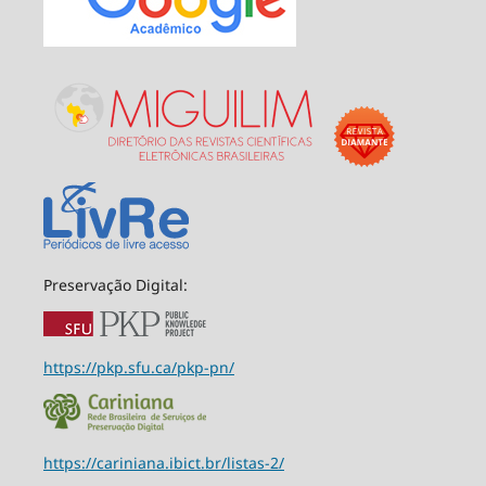
Preservação Digital:
https://pkp.sfu.ca/pkp-pn/
https://cariniana.ibict.br/listas-2/