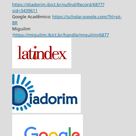
https://diadorim.ibict.br/vufind/Record/6877?
sid=3439611
Google Acadêmico:
https://scholar.google.com/?hl=pt-
BR
Miguilim
:
https://miguilim.ibict.br/handle/miguilim/6877