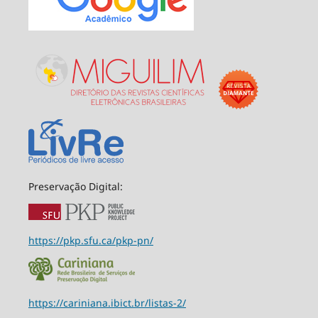
Preservação Digital:
https://pkp.sfu.ca/pkp-pn/
https://cariniana.ibict.br/listas-2/