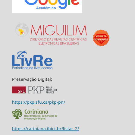
Preservação Digital:
https://pkp.sfu.ca/pkp-pn/
https://cariniana.ibict.br/listas-2/