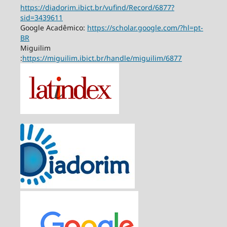
https://diadorim.ibict.br/vufind/Record/6877?
sid=3439611
Google Acadêmico:
https://scholar.google.com/?hl=pt-
BR
Miguilim
:
https://miguilim.ibict.br/handle/miguilim/6877