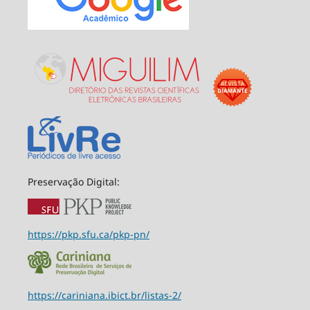
Preservação Digital:
https://pkp.sfu.ca/pkp-pn/
https://cariniana.ibict.br/listas-2/