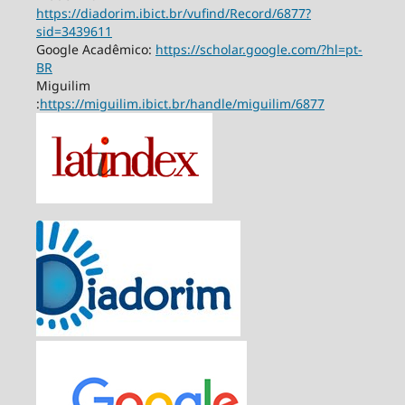
https://diadorim.ibict.br/vufind/Record/6877?
sid=3439611
Google Acadêmico:
https://scholar.google.com/?hl=pt-
BR
Miguilim
:
https://miguilim.ibict.br/handle/miguilim/6877