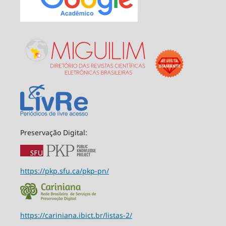
Preservação Digital:
https://pkp.sfu.ca/pkp-pn/
https://cariniana.ibict.br/listas-2/