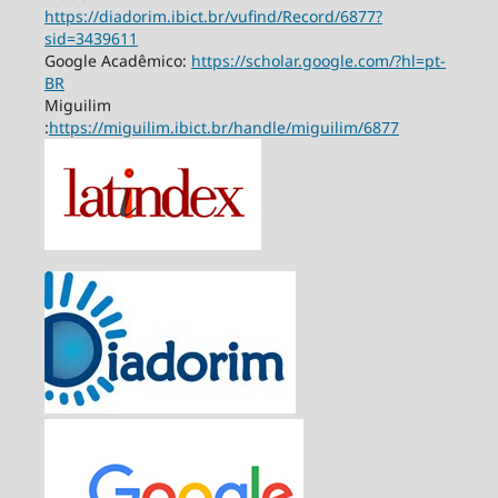
https://diadorim.ibict.br/vufind/Record/6877?
sid=3439611
Google Acadêmico:
https://scholar.google.com/?hl=pt-
BR
Miguilim
:
https://miguilim.ibict.br/handle/miguilim/6877