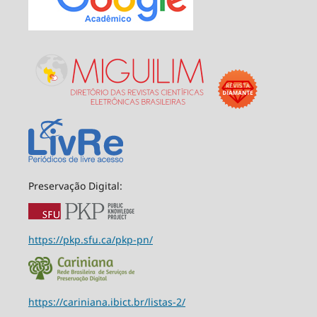
Preservação Digital:
https://pkp.sfu.ca/pkp-pn/
https://cariniana.ibict.br/listas-2/