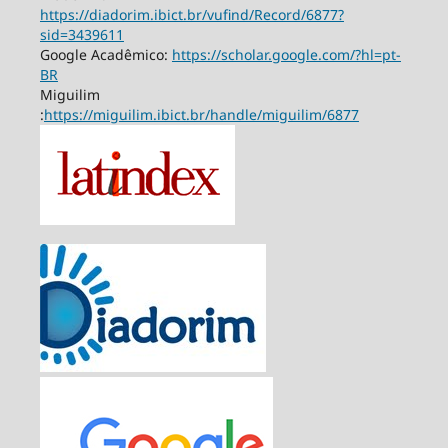
https://diadorim.ibict.br/vufind/Record/6877?
sid=3439611
Google Acadêmico:
https://scholar.google.com/?hl=pt-
BR
Miguilim
:
https://miguilim.ibict.br/handle/miguilim/6877