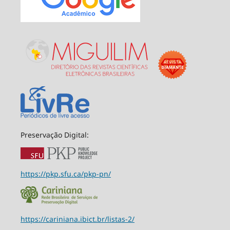
Preservação Digital:
https://pkp.sfu.ca/pkp-pn/
https://cariniana.ibict.br/listas-2/