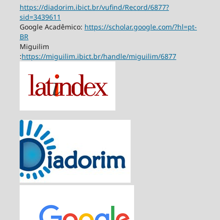
https://diadorim.ibict.br/vufind/Record/6877?
sid=3439611
Google Acadêmico:
https://scholar.google.com/?hl=pt-
BR
Miguilim
:
https://miguilim.ibict.br/handle/miguilim/6877