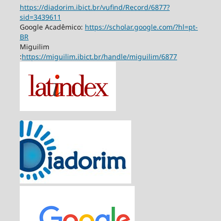
https://diadorim.ibict.br/vufind/Record/6877?
sid=3439611
Google Acadêmico:
https://scholar.google.com/?hl=pt-
BR
Miguilim
:
https://miguilim.ibict.br/handle/miguilim/6877