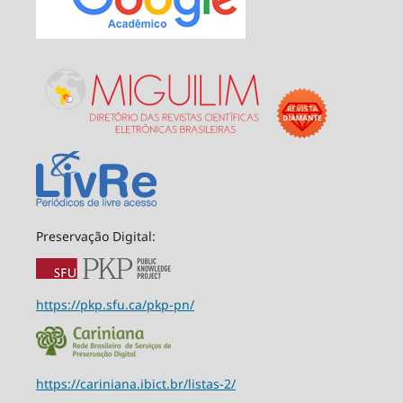
Preservação Digital:
https://pkp.sfu.ca/pkp-pn/
https://cariniana.ibict.br/listas-2/