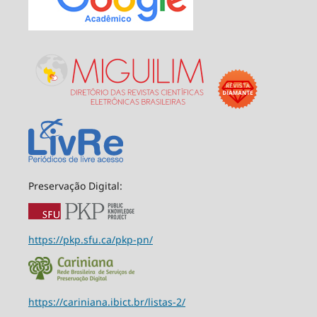
Preservação Digital:
https://pkp.sfu.ca/pkp-pn/
https://cariniana.ibict.br/listas-2/