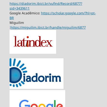
https://diadorim.ibict.br/vufind/Record/6877?
sid=3439611
Google Acadêmico:
https://scholar.google.com/?hl=pt-
BR
Miguilim
:
https://miguilim.ibict.br/handle/miguilim/6877