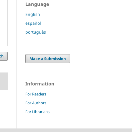
Language
English
español
português
ch
Make a Submission
Information
For Readers
For Authors
For Librarians