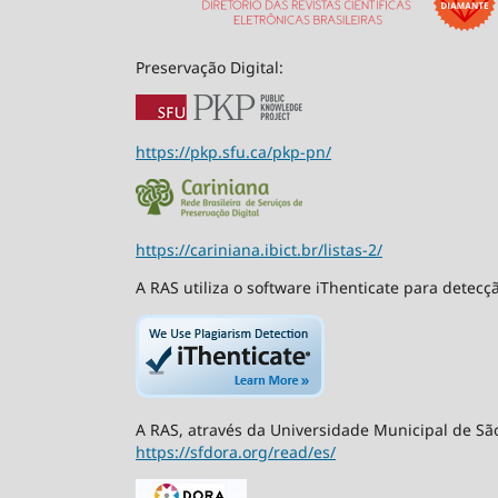
Preservação Digital:
https://pkp.sfu.ca/pkp-pn/
https://cariniana.ibict.br/listas-2/
A RAS utiliza o software iThenticate para detecç
A RAS, através da Universidade Municipal de São
https://sfdora.org/read/es/