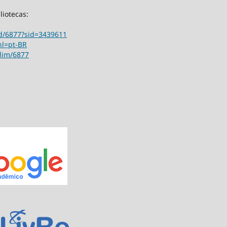
liotecas:
ord/6877?sid=3439611
hl=pt-BR
ilim/6877