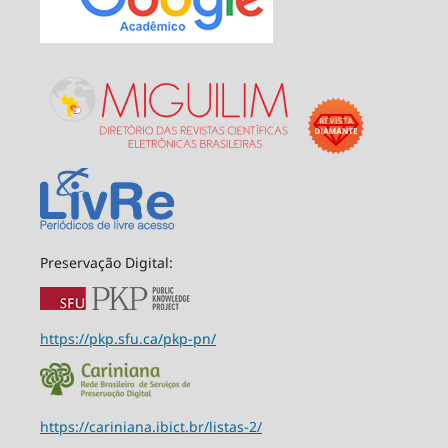
Preservação Digital:
https://pkp.sfu.ca/pkp-pn/
https://cariniana.ibict.br/listas-2/