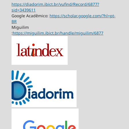
https://diadorim.ibict.br/vufind/Record/6877?
sid=3439611
Google Acadêmico:
https://scholar.google.com/?hl=pt-
BR
Miguilim
:
https://miguilim.ibict.br/handle/miguilim/6877