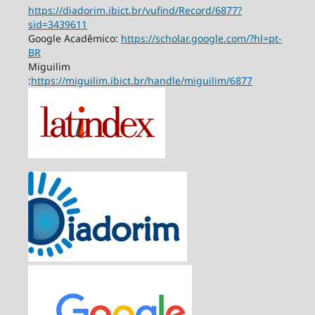
https://diadorim.ibict.br/vufind/Record/6877?
sid=3439611
Google Acadêmico:
https://scholar.google.com/?hl=pt-
BR
Miguilim
:
https://miguilim.ibict.br/handle/miguilim/6877