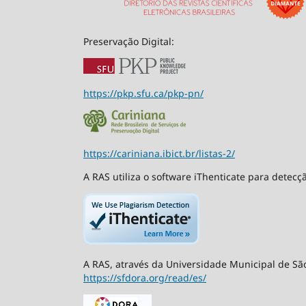
Preservação Digital:
https://pkp.sfu.ca/pkp-pn/
https://cariniana.ibict.br/listas-2/
A RAS utiliza o software iThenticate para detecç
A RAS, através da Universidade Municipal de São
https://sfdora.org/read/es/