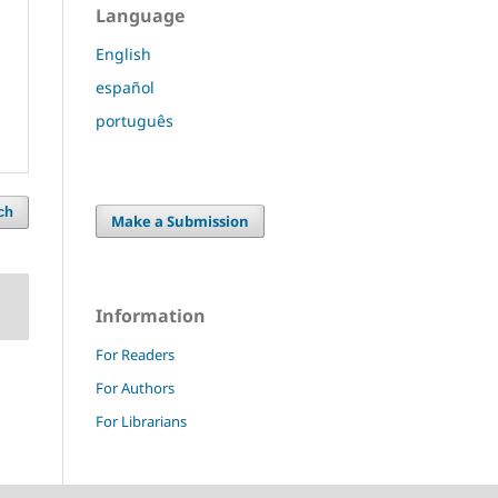
Language
English
español
português
ch
Make a Submission
Information
For Readers
For Authors
For Librarians