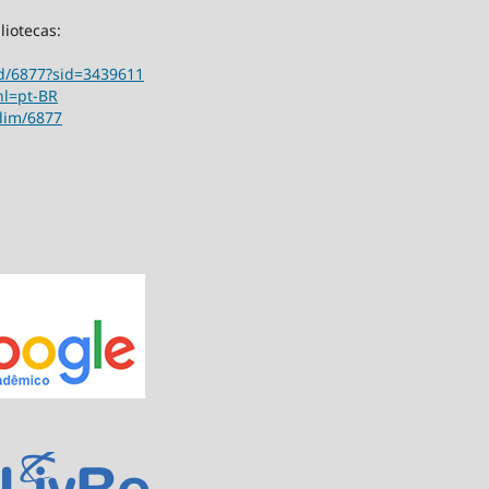
liotecas:
ord/6877?sid=3439611
hl=pt-BR
ilim/6877