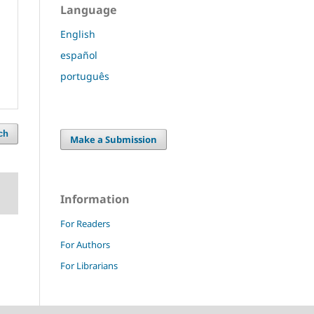
Language
English
español
português
ch
Make a Submission
Information
For Readers
For Authors
For Librarians