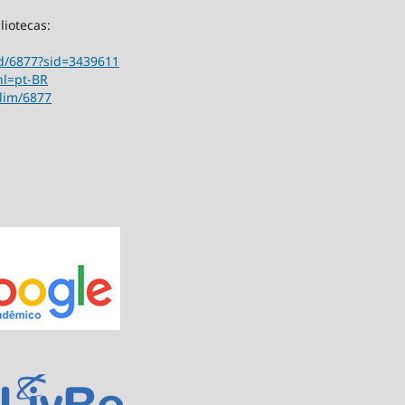
liotecas:
ord/6877?sid=3439611
hl=pt-BR
ilim/6877