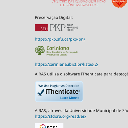
Preservação Digital:
https://pkp.sfu.ca/pkp-pn/
https://cariniana.ibict.br/listas-2/
A RAS utiliza o software iThenticate para detecç
A RAS, através da Universidade Municipal de São
https://sfdora.org/read/es/