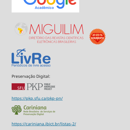
Preservação Digital:
https://pkp.sfu.ca/pkp-pn/
https://cariniana.ibict.br/listas-2/