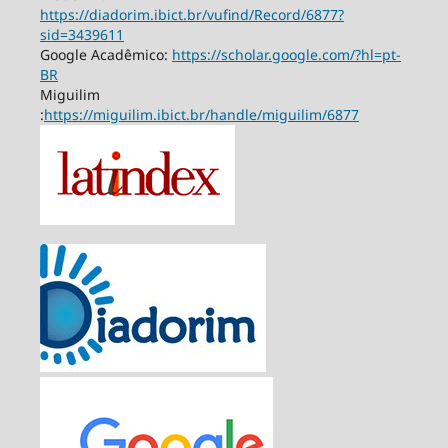
https://diadorim.ibict.br/vufind/Record/6877?
sid=3439611
Google Acadêmico:
https://scholar.google.com/?hl=pt-
BR
Miguilim
:
https://miguilim.ibict.br/handle/miguilim/6877