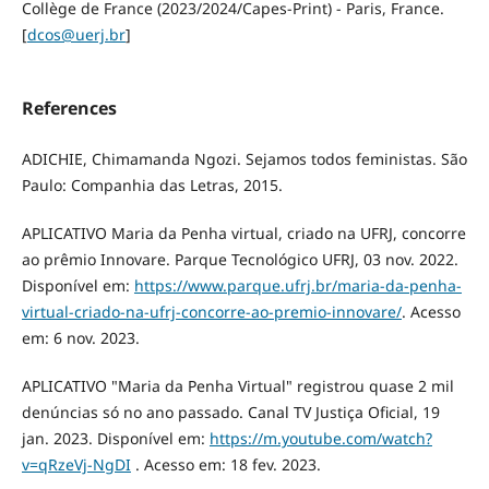
Collège de France (2023/2024/Capes-Print) - Paris, France.
[
dcos@uerj.br
]
References
ADICHIE, Chimamanda Ngozi. Sejamos todos feministas. São
Paulo: Companhia das Letras, 2015.
APLICATIVO Maria da Penha virtual, criado na UFRJ, concorre
ao prêmio Innovare. Parque Tecnológico UFRJ, 03 nov. 2022.
Disponível em:
https://www.parque.ufrj.br/maria-da-penha-
virtual-criado-na-ufrj-concorre-ao-premio-innovare/
. Acesso
em: 6 nov. 2023.
APLICATIVO "Maria da Penha Virtual" registrou quase 2 mil
denúncias só no ano passado. Canal TV Justiça Oficial, 19
jan. 2023. Disponível em:
https://m.youtube.com/watch?
v=qRzeVj-NgDI
. Acesso em: 18 fev. 2023.