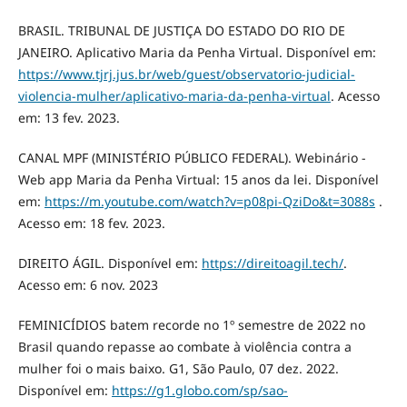
BRASIL. TRIBUNAL DE JUSTIÇA DO ESTADO DO RIO DE
JANEIRO. Aplicativo Maria da Penha Virtual. Disponível em:
https://www.tjrj.jus.br/web/guest/observatorio-judicial-
violencia-mulher/aplicativo-maria-da-penha-virtual
. Acesso
em: 13 fev. 2023.
CANAL MPF (MINISTÉRIO PÚBLICO FEDERAL). Webinário -
Web app Maria da Penha Virtual: 15 anos da lei. Disponível
em:
https://m.youtube.com/watch?v=p08pi-QziDo&t=3088s
.
Acesso em: 18 fev. 2023.
DIREITO ÁGIL. Disponível em:
https://direitoagil.tech/
.
Acesso em: 6 nov. 2023
FEMINICÍDIOS batem recorde no 1º semestre de 2022 no
Brasil quando repasse ao combate à violência contra a
mulher foi o mais baixo. G1, São Paulo, 07 dez. 2022.
Disponível em:
https://g1.globo.com/sp/sao-