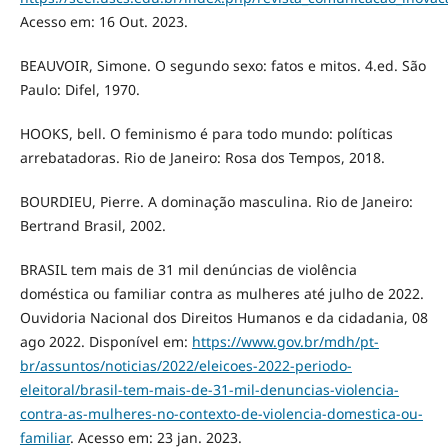
Acesso em: 16 Out. 2023.
BEAUVOIR, Simone. O segundo sexo: fatos e mitos. 4.ed. São
Paulo: Difel, 1970.
HOOKS, bell. O feminismo é para todo mundo: políticas
arrebatadoras. Rio de Janeiro: Rosa dos Tempos, 2018.
BOURDIEU, Pierre. A dominação masculina. Rio de Janeiro:
Bertrand Brasil, 2002.
BRASIL tem mais de 31 mil denúncias de violência
doméstica ou familiar contra as mulheres até julho de 2022.
Ouvidoria Nacional dos Direitos Humanos e da cidadania, 08
ago 2022. Disponível em:
https://www.gov.br/mdh/pt-
br/assuntos/noticias/2022/eleicoes-2022-periodo-
eleitoral/brasil-tem-mais-de-31-mil-denuncias-violencia-
contra-as-mulheres-no-contexto-de-violencia-domestica-ou-
familiar
. Acesso em: 23 jan. 2023.