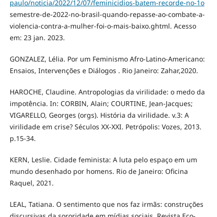
paulo/noticia/2022/12/07/feminicidios-batem-recorde-no-1o
semestre-de-2022-no-brasil-quando-repasse-ao-combate-a-
violencia-contra-a-mulher-foi-o-mais-baixo.ghtml. Acesso
em: 23 jan. 2023.
GONZALEZ, Lélia. Por um Feminismo Afro-Latino-Americano:
Ensaios, Intervenções e Diálogos . Rio Janeiro: Zahar,2020.
HAROCHE, Claudine. Antropologias da virilidade: o medo da
impotência. In: CORBIN, Alain; COURTINE, Jean-Jacques;
VIGARELLO, Georges (orgs). História da virilidade. v.3: A
virilidade em crise? Séculos XX-XXI. Petrópolis: Vozes, 2013.
p.15-34.
KERN, Leslie. Cidade feminista: A luta pelo espaço em um
mundo desenhado por homens. Rio de Janeiro: Oficina
Raquel, 2021.
LEAL, Tatiana. O sentimento que nos faz irmãs: construções
discursivas da sororidade em mídias sociais. Revista Eco-