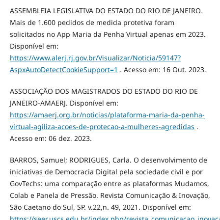
ASSEMBLEIA LEGISLATIVA DO ESTADO DO RIO DE JANEIRO.
Mais de 1.600 pedidos de medida protetiva foram
solicitados no App Maria da Penha Virtual apenas em 2023.
Disponível em:
https://www.alerj.rj.gov.br/Visualizar/Noticia/59147?
AspxAutoDetectCookieSupport=1
. Acesso em: 16 Out. 2023.
ASSOCIAÇÃO DOS MAGISTRADOS DO ESTADO DO RIO DE
JANEIRO-AMAERJ. Disponível em:
https://amaerj.org.br/noticias/plataforma-maria-da-penha-
virtual-agiliza-acoes-de-protecao-a-mulheres-agredidas
.
Acesso em: 06 dez. 2023.
BARROS, Samuel; RODRIGUES, Carla. O desenvolvimento de
iniciativas de Democracia Digital pela sociedade civil e por
GovTechs: uma comparação entre as plataformas Mudamos,
Colab e Panela de Pressão. Revista Comunicação & Inovação,
São Caetano do Sul, SP. v.22,n. 49, 2021. Disponível em:
https://seer.uscs.edu.br/index.php/revista_comunicacao_inovac