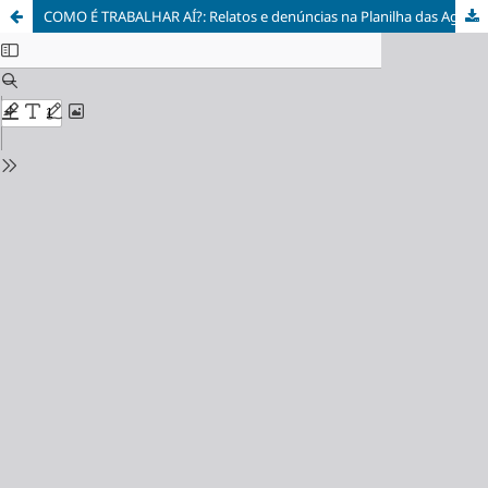
COMO É TRABALHAR AÍ?: Relatos e denúncias na Planilha das Agências