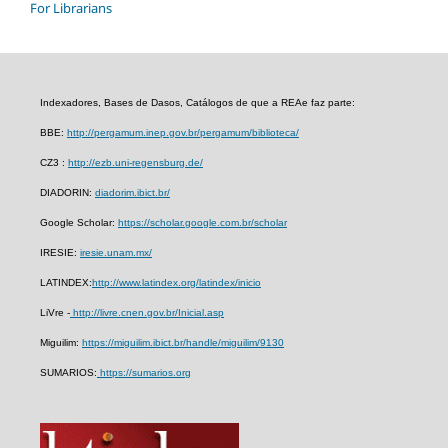
For Librarians
Indexadores, Bases de Dasos, Catálogos de que a REAe faz parte:
BBE:
http://pergamum.inep.gov.br/pergamum/biblioteca/
CZ3 :
http://ezb.uni-regensburg.de/
DIADORIN:
diadorim.ibict.br/
Google Scholar:
https://scholar.google.com.br/scholar
IRESIE:
iresie.unam.mx/
LATINDEX:
http://www.latindex.org/latindex/inicio
LiVre -
http://livre.cnen.gov.br/Inicial.asp
Miguilim:
https://miguilim.ibict.br/handle/miguilim/9130
SUMARIOS:
https://sumarios.org