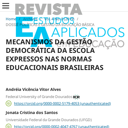
Home
/
Archives
/
Vol. 4 No. 8 (2019)
/
DOSSIÊ POLÍTICAS E GESTÃO DA EDUCAÇÃO BÁSICA
MECANISMOS DA GESTÃO
DEMOCRÁTICA DA ESCOLA
EXPRESSOS NAS NORMAS
EDUCACIONAIS BRASILEIRAS
Andréia Vicência Vitor Alves
Federal University of Grande Dourados
https://orcid.org/0000-0002-5179-4053 (unauthenticated)
Jonata Cristina dos Santos
Universidade Federal da Grande Dourados (UFGD)
http://orcid.org/0000-0002-4047-4767 (unauthenticated)