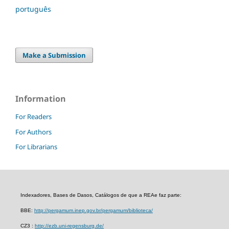
português
Make a Submission
Information
For Readers
For Authors
For Librarians
Indexadores, Bases de Dasos, Catálogos de que a REAe faz parte:
BBE:
http://pergamum.inep.gov.br/pergamum/biblioteca/
CZ3 :
http://ezb.uni-regensburg.de/