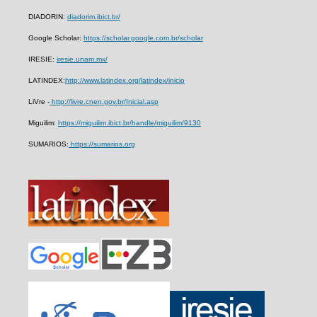
DIADORIN:
diadorim.ibict.br/
Google Scholar:
https://scholar.google.com.br/scholar
IRESIE:
iresie.unam.mx/
LATINDEX:
http://www.latindex.org/latindex/inicio
LiVre -
http://livre.cnen.gov.br/Inicial.asp
Miguilim:
https://miguilim.ibict.br/handle/miguilim/9130
SUMARIOS:
https://sumarios.org