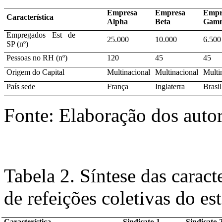
Empresa
Empresa
Empr
Característica
Alpha
Beta
Gam
Empregados Est de
25.000
10.000
6.500
SP (nº)
Pessoas no RH (nº)
120
45
45
Origem do Capital
Multinacional
Multinacional
Multi
País sede
França
Inglaterra
Brasil
Fonte: Elaboração dos 
Tabela 2. Síntese das caracte
de refeições coletivas do es
Característica
Sindicato 1
Sindicato 