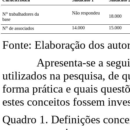
o
Não respondeu
N
trabalhadores da
18.000
base
o
14.000
15.000
N
de associados
Fonte: Elaboração dos autor
Apresenta-se a seguir u
utilizados na pesquisa, de 
forma prática e quais quest
estes conceitos fossem inve
Quadro 1. Definições concei