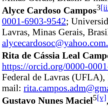
3
[ii
Alyce Cardoso Campos
0001-6903-9542
; Universi
Lavras, Minas Gerais, Brasi
alycecardosoc@yahoo.com.
Rita de Cássia Leal Camp
https://orcid.org/0000-000
Federal de Lavras (UFLA), L
mail:
rita.campos.adm@gma
5
[v]
Gustavo Nunes Maciel