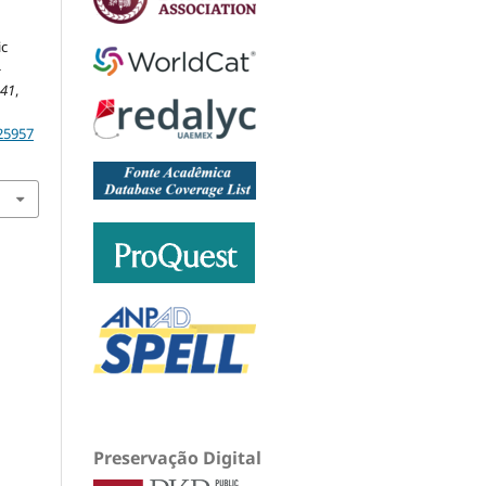
ic
-
,
41
,
025957
Preservação Digital