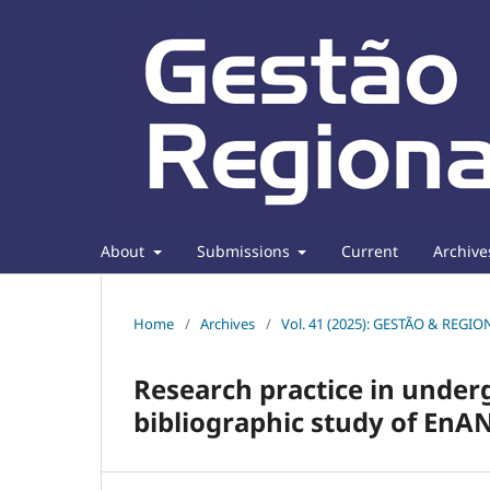
About
Submissions
Current
Archive
Home
/
Archives
/
Vol. 41 (2025): GESTÃO & REGI
Research practice in under
bibliographic study of EnA