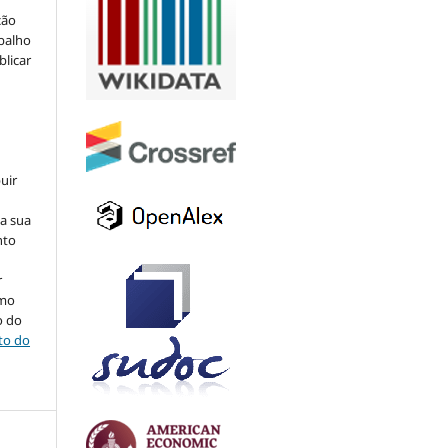
ção
abalho
blicar
uir
na sua
nto
r
omo
o do
ito do