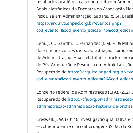
resultados acadêmicos: o doutorado em Adminis
Anais eletrônicos do Encontro da Associação Na
Pesquisa em Administração. São Paulo, SP, Brasi
https://arquivo.anpad.org.br/eventos.php?
cod_evento=&cod_evento_edicao=45&cod_edica
Ceni, J. C., Gandhi, I., Fernandes, J. M. F., & Milio
docente nos cursos de pós-graduação: como são
de Administração. Anais eletrônicos do Encontr
de Pós-Graduação e Pesquisa em Administração. S
Recuperado de
https://arquivo.anpad.org.br/ev
cod_evento=&cod_evento_edicao=96&cod_edica
Conselho Federal de Administração (CFA). (2021).
Recuperado de
https://cfa.org.br/administracao
administracao/administracao-historia-da-profiss
Creswell, J. W. (2014). Investigação qualitativa e
escolhendo entre cinco abordagens (S. M. da Rosa