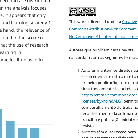
bject and are distributed
en the analysis focuses
, it appears that only
This work is licensed under a
Creative
 and learning strategy. It
Commons Attribution-NonCommercia
ne hand, the relevance of
NoDerivatives 4.0 International Licen
plored in the scope of
that the use of research
Autores que publicam nesta revista
earning in
concordam com os seguintes termos
ractice little used in
Autores mantém os direitos au
e concedem à revista o direito
primeira publicação, com o tra
simultaneamente licenciado so
https://creativecommons.org/
licenses/by-nc-nd/4.0/
, permit
compartilhamento do trabalh
reconhecimento da autoria do
trabalho e publicação inicial ne
revista.
Autores têm autorização para