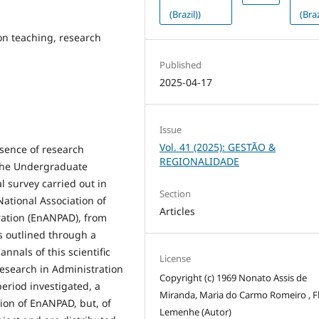
(Brazil))
(Braz
on teaching, research
Published
2025-04-17
Issue
Vol. 41 (2025): GESTÃO &
esence of research
REGIONALIDADE
 the Undergraduate
l survey carried out in
Section
ational Association of
Articles
ration (EnANPAD), from
s outlined through a
annals of this scientific
License
esearch in Administration
Copyright (c) 1969 Nonato Assis de
period investigated, a
Miranda, Maria do Carmo Romeiro , F
sion of EnANPAD, but, of
Lemenhe (Autor)