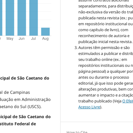
assumir contratos adicionais
separadamente, para distribui
não-exclusiva da versão do tr
publicada nesta revista (ex.: pu
em repositório institucional ou
como capítulo de livro), com
reconhecimento de autoria e
publicação inicial nesta revista.
Autores têm permissão e são
estimulados a publicar e distrib
seu trabalho online (ex.: em
repositórios institucionais ou 
página pessoal) a qualquer po
antes ou durante o processo
icipal de São Caetano do
editorial, já que isso pode gera
alterações produtivas, bem c
al de Campinas
aumentar o impacto e a citaçã
aduação em Administração
trabalho publicado (Veja
O Efe
etano do Sul (USCS).
Acesso Livre
).
icipal de São Caetano do
nstituto Federal de
How to Cite