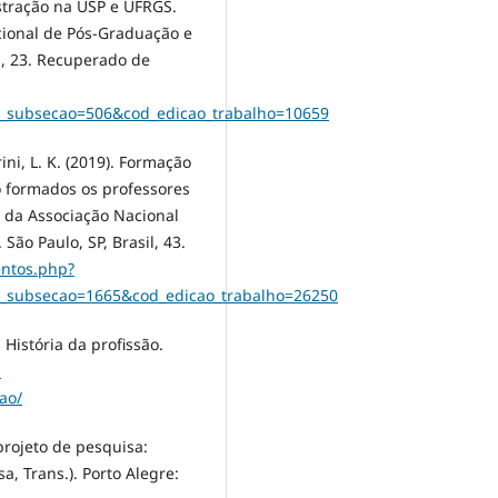
tração na USP e UFRGS.
cional de Pós-Graduação e
l, 23. Recuperado de
o_subsecao=506&cod_edicao_trabalho=10659
rini, L. K. (2019). Formação
 formados os professores
o da Associação Nacional
ão Paulo, SP, Brasil, 43.
entos.php?
o_subsecao=1665&cod_edicao_trabalho=26250
 História da profissão.
-
ao/
 projeto de pesquisa:
, Trans.). Porto Alegre: