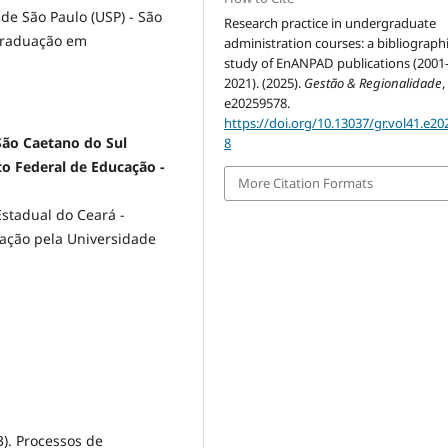
e São Paulo (USP) - São
Research practice in undergraduate
-Graduação em
administration courses: a bibliograph
study of EnANPAD publications (2001
2021). (2025).
Gestão & Regionalidade
e20259578.
https://doi.org/10.13037/gr.vol41.e2
São Caetano do Sul
8
uto Federal de Educação -
More Citation Formats
stadual do Ceará -
ração pela Universidade
03). Processos de