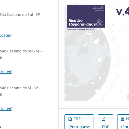
São Caetano do Sul - SP -
icated)
São Caetano do Sul - SP -
il
icated)
São Caetano do Sl - SP -
il
icated)
PDF
H
(Portuguese
PDF
(Po
8