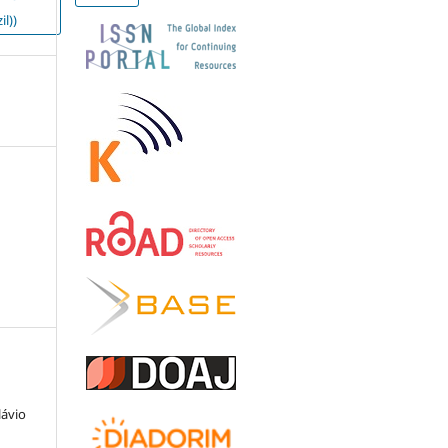
il))
lávio