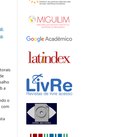
l-
se
.
:
torais
 de
balho
b a
indo o
o com
sta