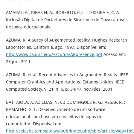
AMARAL, A.; RIBAS H. A.; ROBERTO, R. L.; TEIXEIRA E. C. A
Inclusão Digital de Portadores de Síndrome de Down através
de jogos educacionais.
AZUMA, R. A Surey of Augemented Reality. Hughes Research
Laboratories. California, ago. 1997. Disponível em:
http://www.cs.unc.edu/~azuma/ARpresence.pdf
Acesso em:
23 jun. 2011.
AZUMA, R. et al. Recent Advances in Augmented Reality. IEEE
Computer Graphics and Applications. Estados Unidos: IEEE
Computed Society, v. 21, n. 6, p. 34-47, nov./dez. 2001.
BATTAIOLA, A. A.; ELIAS, N. C.; DOMINGUES R. G.; ASSAF, R. ;
RAMALHO, G. L. Desenvolvimento de um software
educacional com base em conceitos de jogos de
computador. Disponível em:
http://ceiesbc.tempsite.ws/pub/index.php/sbie/article/view/189