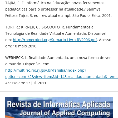
TAJRA, S. F. Informática na Educação: novas ferramentas
pedagógicas para o professor na atualidade./ Sanmya
Feitosa Tajra. 3. ed. rev. atual e ampl. São Paulo: Érica, 2001.
TORI, R.; KIRNER, C.; SISCOUTO, R. Fundamentos e
Tecnologia de Realidade Virtual e Aumentada. Disponível
em:
http://romerotori.org/Sumario-Livro-RV2006.pdf
. Acesso
em: 10 maio 2010.
WERNECK, L. Realidade Aumentada, uma nova forma de ver
o mundo. Disponível em:
http://multirio.rio.rj.gov.br/familia/index.php?
option=com_k2&view=item&id=148:realidadeaumentada&Itemi
Acesso em: 13 jul. 2011.