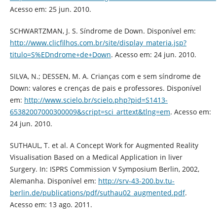
Acesso em: 25 jun. 2010.
SCHWARTZMAN, J. S. Síndrome de Down. Disponível em:
http://www.clicfilhos.com.br/site/display_materia.jsp?
titulo=S%EDndrome+de+Down
. Acesso em: 24 jun. 2010.
SILVA, N.; DESSEN, M. A. Crianças com e sem síndrome de
Down: valores e crenças de pais e professores. Disponível
em:
http://www.scielo.br/scielo.php?pid=S1413-
65382007000300009&script=sci_arttext&tlng=em
. Acesso em:
24 jun. 2010.
SUTHAUL, T. et al. A Concept Work for Augmented Reality
Visualisation Based on a Medical Application in liver
Surgery. In: ISPRS Commission V Symposium Berlin, 2002,
Alemanha. Disponível em:
http://srv-43-200.bv.tu-
berlin.de/publications/pdf/suthau02_augmented.pdf
.
Acesso em: 13 ago. 2011.