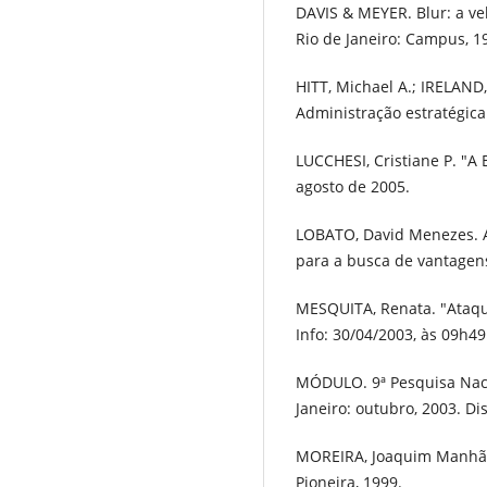
DAVIS & MEYER. Blur: a v
Rio de Janeiro: Campus, 1
HITT, Michael A.; IRELAND
Administração estratégica
LUCCHESI, Cristiane P. "A
agosto de 2005.
LOBATO, David Menezes. A
para a busca de vantagens 
MESQUITA, Renata. "Ataque
Info: 30/04/2003, às 09h4
MÓDULO. 9ª Pesquisa Naci
Janeiro: outubro, 2003. D
MOREIRA, Joaquim Manhães.
Pioneira, 1999.