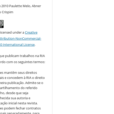
) 2010 Paulette Melo, Abner
o Crispim
 licensed under a
Creative
tribution-NonCommercial-
.0 International License
.
que publicam trabalhos na RIA
ordo com os seguintes termos:
es mantêm seus direitos
ais e concedem à RIA o direito
meira publicação. Admite-se o
rtilhamento do referido
lho, desde que seja
hecida sua autoria e
ação inicial nesta revista.
es podem fechar contratos
onais separadamente, para