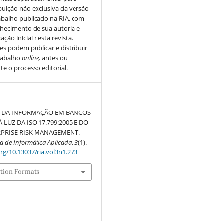
ibuição não exclusiva da versão
abalho publicado na RIA, com
hecimento de sua autoria e
ação inicial nesta revista.
es podem publicar e distribuir
rabalho
online,
antes ou
te o processo editorial.
 DA INFORMAÇÃO EM BANCOS
À LUZ DA ISO 17.799:2005 E DO
RPRISE RISK MANAGEMENT.
ta de Informática Aplicada
,
3
(1).
org/10.13037/ria.vol3n1.273
ation Formats