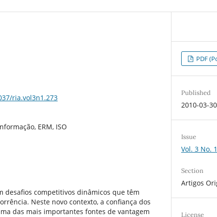
PDF (Po
Published
037/ria.vol3n1.273
2010-03-3
Informação, ERM, ISO
Issue
Vol. 3 No. 
Section
Artigos Ori
m desafios competitivos dinâmicos que têm
rrência. Neste novo contexto, a confiança dos
uma das mais importantes fontes de vantagem
License