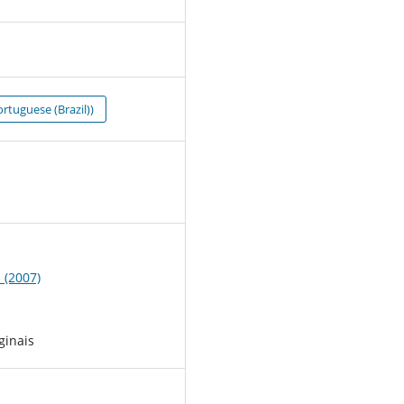
rtuguese (Brazil))
0
1 (2007)
ginais