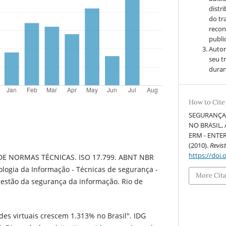
distr
do tr
recon
public
Autor
seu t
duran
How to Cite
SEGURANÇA
NO BRASIL, 
ERM - ENTE
(2010).
Revis
https://doi.
DE NORMAS TÉCNICAS. ISO 17.799. ABNT NBR
ologia da Informação - Técnicas de segurança -
More Cit
gestão da segurança da informação. Rio de
es virtuais crescem 1.313% no Brasil". IDG