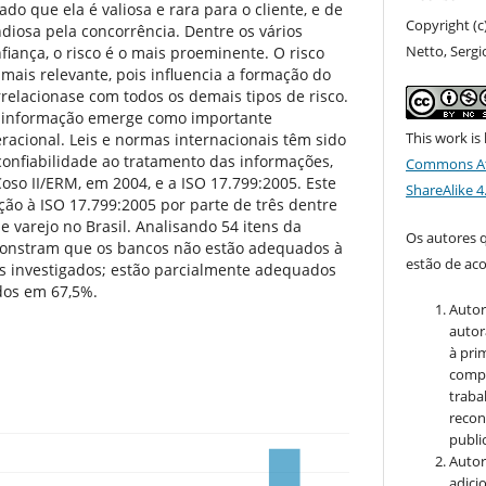
ado que ela é valiosa e rara para o cliente, e de
Copyright (c
diosa pela concorrência. Dentre os vários
Netto, Sergi
fiança, o risco é o mais proeminente. O risco
mais relevante, pois influencia a formação do
relacionase com todos os demais tipos de risco.
a informação emerge como importante
This work is
racional. Leis e normas internacionais têm sido
onfiabilidade ao tratamento das informações,
Commons At
oso II/ERM, em 2004, e a ISO 17.799:2005. Este
ShareAlike 4
ão à ISO 17.799:2005 por parte de três dentre
e varejo no Brasil. Analisando 54 itens da
Os autores 
monstram que os bancos não estão adequados à
estão de ac
 investigados; estão parcialmente adequados
dos em 67,5%.
Autor
autor
à pri
compa
traba
recon
public
Autor
adici