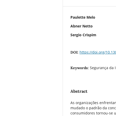
Paulette Melo
Abner Netto
Sergio Crispim
https://doi.org/10.13
DOI:
Segurança da 
Keywords:
Abstract
As organizações enfrenta
mudado o padrão da conco
consumidores tornou-se 