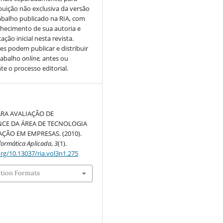
ibuição não exclusiva da versão
abalho publicado na RIA, com
hecimento de sua autoria e
ação inicial nesta revista.
es podem publicar e distribuir
rabalho
online,
antes ou
te o processo editorial.
RA AVALIAÇÃO DE
CE DA ÁREA DE TECNOLOGIA
ÇÃO EM EMPRESAS. (2010).
nformática Aplicada
,
3
(1).
org/10.13037/ria.vol3n1.275
ation Formats