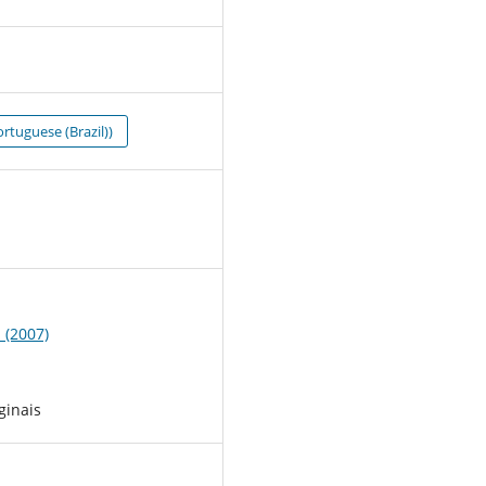
rtuguese (Brazil))
0
1 (2007)
ginais