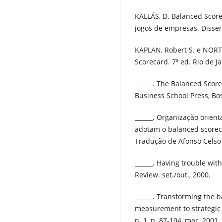
KALLÁS, D. Balanced Scor
jogos de empresas. Disser
KAPLAN, Robert S. e NORT
Scorecard. 7ª ed. Rio de J
______. The Balanced Score
Business School Press, Bo
______. Organização orien
adotam o balanced scorec
Tradução de Afonso Celso 
______. Having trouble wit
Review. set./out., 2000.
______. Transforming the
measurement to strategic 
n. 1, p. 87-104, mar. 2001.