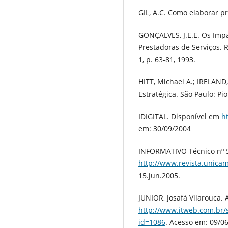
GIL, A.C. Como elaborar pr
GONÇALVES, J.E.E. Os Imp
Prestadoras de Serviços. 
1, p. 63-81, 1993.
HITT, Michael A.; IRELAND
Estratégica. São Paulo: P
IDIGITAL. Disponível em
ht
em: 30/09/2004
INFORMATIVO Técnico nº 5
http://www.revista.unicam
15.jun.2005.
JUNIOR, Josafá Vilarouca.
http://www.itweb.com.br/s
id=1086
. Acesso em: 09/0