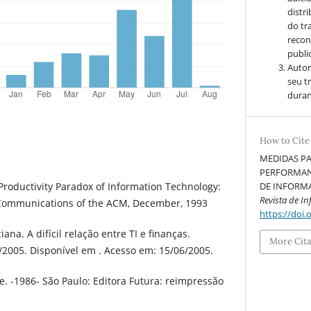
distr
do tr
recon
public
Autor
seu t
duran
How to Cite
MEDIDAS PA
PERFORMAN
roductivity Paradox of Information Technology:
DE INFORMA
Revista de I
Communications of the ACM, December, 1993
https://doi.
ana. A difícil relação entre TI e finanças.
More Cit
2005. Disponível em . Acesso em: 15/06/2005.
e. -1986- São Paulo: Editora Futura: reimpressão