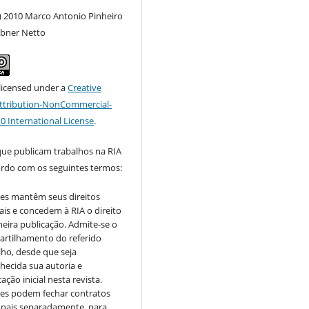
) 2010 Marco Antonio Pinheiro
 Abner Netto
 licensed under a
Creative
tribution-NonCommercial-
.0 International License
.
que publicam trabalhos na RIA
ordo com os seguintes termos:
es mantêm seus direitos
ais e concedem à RIA o direito
meira publicação. Admite-se o
rtilhamento do referido
lho, desde que seja
hecida sua autoria e
ação inicial nesta revista.
es podem fechar contratos
onais separadamente, para