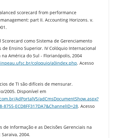
 balanced scorecard from performance
management: part II. Accounting Horizons. v.
001.
d Scorecard como Sistema de Gerenciamento
s de Ensino Superior. IV Colóquio Internacional
 na América do Sul - Florianópolis, 2004
.inpeau.ufsc.br/coloquio/a0index.php
. Acesso
ios de TI são difíceis de mensurar.
o/2005. Disponível em
l.com.br/AdPortalV5/adCmsDocumentShow.aspx?
8-8755-ECD8FF317DA7&ChannelID=28
. Acesso
s de Informação e as Decisões Gerenciais na
: Saraiva, 2004.