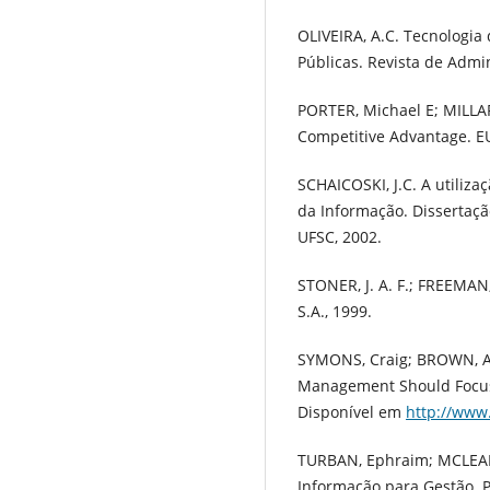
OLIVEIRA, A.C. Tecnologia 
Públicas. Revista de Admin
PORTER, Michael E; MILLAR
Competitive Advantage. EU
SCHAICOSKI, J.C. A utiliza
da Informação. Dissertaç
UFSC, 2002.
STONER, J. A. F.; FREEMAN,
S.A., 1999.
SYMONS, Craig; BROWN, Ad
Management Should Focus 
Disponível em
http://www
TURBAN, Ephraim; MCLEAN
Informação para Gestão. P