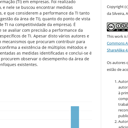
ormação (TI) em empresas. Foi realizado
Copyright (c
o, e nele se buscou encontrar medidas
vas, e que considerem a performance da TI tanto
da Silveira,
(gestão da área de TI), quanto do ponto de vista
de TI na competitividade da empresa). É
e se avaliar com precisão a performance da
específicos de TI. Apesar disto vários autores e
This work is
am mecanismos que procuram contribuir para
Commons At
 confirma a existência de múltiplos métodos e
ShareAlike 4
sentadas as medidas identificadas e conclui-se é
s procurem observar o desempenho da área de
Os autores 
enfoques existentes.
estão de ac
Autor
autor
à pri
compa
traba
recon
public
Autor
adici