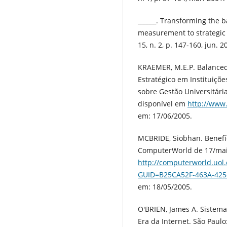
______. Transforming the
measurement to strategic 
15, n. 2, p. 147-160, jun. 2
KRAEMER, M.E.P. Balance
Estratégico em Instituiçõe
sobre Gestão Universitária
disponível em
http://www
em: 17/06/2005.
MCBRIDE, Siobhan. Benefíc
ComputerWorld de 17/mai
http://computerworld.uo
GUID=B25CA52F-463A-425
em: 18/05/2005.
O'BRIEN, James A. Sistema
Era da Internet. São Paulo