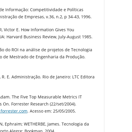
de Informação: Competitividade e Políticas
istração de Empresas, v.36, n.2, p 34-43, 1996.
, Victor E. How Information Gives You
A: Harvard Business Review, July-August 1985.
ção do ROI na análise de projetos de Tecnologia
ão de Mestrado de Engenharia da Produção.
 R. E. Administração. Rio de Janeiro: LTC Editora
am. The Five Top Measurable Metrics IT
On. Forrester Research (22/set/2004).
.forrester.com
. Acesso em: 25/05/2005.
, Ephraim; WETHERBE, James. Tecnologia da
orto Alegre: Bookman, 2004.