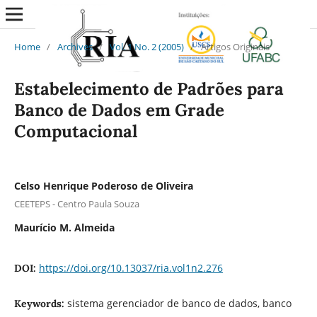
Home
/
Archives
/
Vol. 1 No. 2 (2005)
/
Artigos Originais
Estabelecimento de Padrões para
Banco de Dados em Grade
Computacional
Celso Henrique Poderoso de Oliveira
CEETEPS - Centro Paula Souza
Maurício M. Almeida
https://doi.org/10.13037/ria.vol1n2.276
DOI:
sistema gerenciador de banco de dados, banco
Keywords: