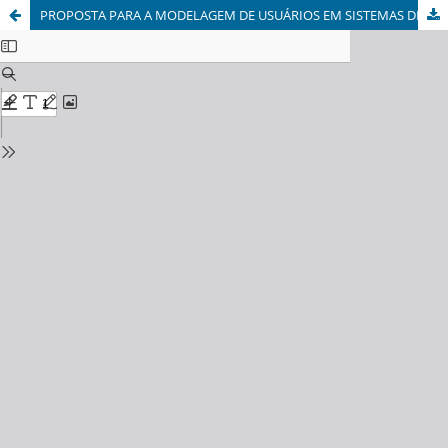
PROPOSTA PARA A MODELAGEM DE USUÁRIOS EM SISTEMAS DE HIPERMÍDIA ADAPTATIVA NO AMBIENTE E-BUSINESS