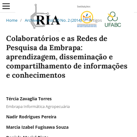
Home
/
Archives
/
Vol. 10 No. 2 (2014)
/
Artigos
Colaboratórios e as Redes de
Pesquisa da Embrapa:
aprendizagem, disseminação e
compartilhamento de informações
e conhecimentos
Tércia Zavaglia Torres
Embrapa Informática Agropecuária
Nadir Rodrigues Pereira
Marcia Izabel Fugisawa Souza