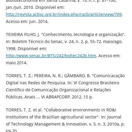
Biblioteconomia em Santa Catarina, v. 15, n.1, p. 87-100,
jan./jun. 2010. Disponível em:
http://revista.acbsc.org.br/index.php/racb/article/view/709
.
Acesso em: jun. 2014.
TEIXEIRA FILHO, J. "Conhecimento, tecnologia e organização".
In: Boletim Técnico do Senac, v. 24, n. 2, p. 55-72, maio/ago.
1998. Disponível em:
http://www.senac.br/BTS/242/boltec242b.htm
. Acesso em:
maio 2014.
TORRES, T. Z.; PEREIRA, N. R.; GÂMBARO, B. "Comunicacação
Digital nas Redes de Pesquisa. In: VI Congresso Brasileiro
Científico de Comunicação Organizacional e Relações
Públicas, Anais ... VI ABRAPCORP, 2012, 15 p.
TORRES, T. Z. et al. "Collaborative environments in RD&I
institutions of the Brazilian agricultural sector". In: Journal
of Technology Management & Innovation, v. 5, n. 3, 2010a, p.
69-70.