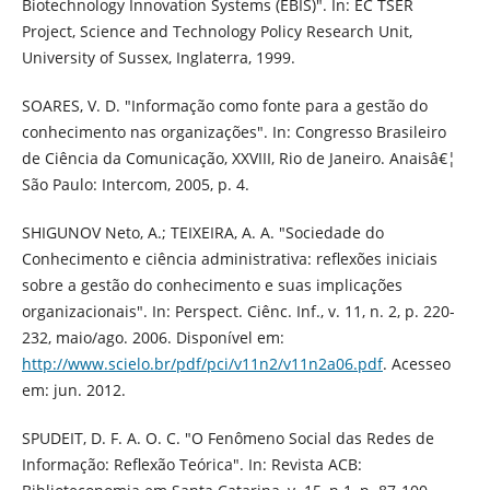
Biotechnology Innovation Systems (EBIS)". In: EC TSER
Project, Science and Technology Policy Research Unit,
University of Sussex, Inglaterra, 1999.
SOARES, V. D. "Informação como fonte para a gestão do
conhecimento nas organizações". In: Congresso Brasileiro
de Ciência da Comunicação, XXVIII, Rio de Janeiro. Anaisâ€¦
São Paulo: Intercom, 2005, p. 4.
SHIGUNOV Neto, A.; TEIXEIRA, A. A. "Sociedade do
Conhecimento e ciência administrativa: reflexões iniciais
sobre a gestão do conhecimento e suas implicações
organizacionais". In: Perspect. Ciênc. Inf., v. 11, n. 2, p. 220-
232, maio/ago. 2006. Disponível em:
http://www.scielo.br/pdf/pci/v11n2/v11n2a06.pdf
. Acesseo
em: jun. 2012.
SPUDEIT, D. F. A. O. C. "O Fenômeno Social das Redes de
Informação: Reflexão Teórica". In: Revista ACB: