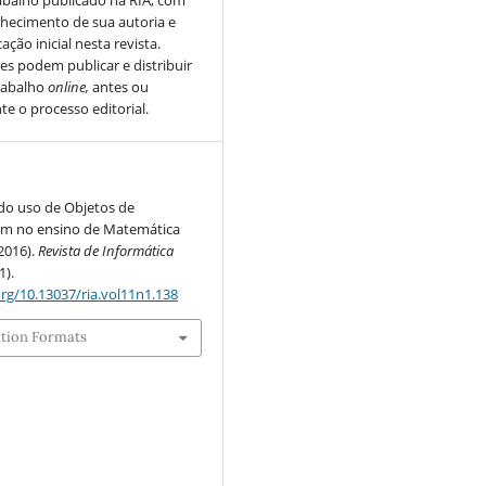
abalho publicado na RIA, com
hecimento de sua autoria e
ação inicial nesta revista.
es podem publicar e distribuir
rabalho
online,
antes ou
te o processo editorial.
 do uso de Objetos de
m no ensino de Matemática
(2016).
Revista de Informática
1).
org/10.13037/ria.vol11n1.138
ation Formats