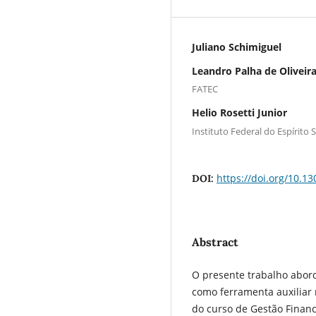
Juliano Schimiguel
Leandro Palha de Oliveir
FATEC
Helio Rosetti Junior
Instituto Federal do Espírito 
https://doi.org/10.13
DOI:
Abstract
O presente trabalho abor
como ferramenta auxiliar 
do curso de Gestão Finance