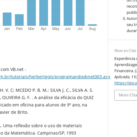
do tr
recon
public
Autor
seu t
duran
How to Cite
Experiência
Aprendizage
 com VB.net -
Financeira. 
com.br/tutoriais/herbertgois/programandovbnet003.asp
Aplicada
,
11
(
https://doi.
 V. C; MCEDO P. B. M.; SILVA J. C., SILVA A. S.
More Cit
 OLIVEIRA G. F. . A análise da eficácia do QUIZ
icado em oficina para alunos de 9º ano, na
vier de Brito.
. Uma reflexão sobre o uso de materiais
ino da Matemática. Campinas/SP, 1993