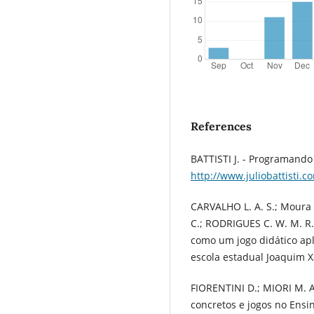
References
BATTISTI J. - Programando
http://www.juliobattisti.
CARVALHO L. A. S.; Moura H.
C.; RODRIGUES C. W. M. R.,
como um jogo didático apl
escola estadual Joaquim Xa
FIORENTINI D.; MIORI M. A
concretos e jogos no Ens