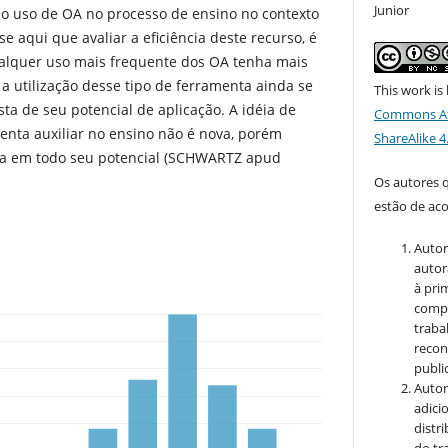
Junior
do uso de OA no processo de ensino no contexto
se aqui que avaliar a eficiência deste recurso, é
lquer uso mais frequente dos OA tenha mais
a utilização desse tipo de ferramenta ainda se
This work is
sta de seu potencial de aplicação. A idéia de
Commons At
menta auxiliar no ensino não é nova, porém
ShareAlike 4
da em todo seu potencial (SCHWARTZ apud
Os autores 
estão de ac
Autor
autor
à pri
compa
traba
recon
public
Autor
adici
distr