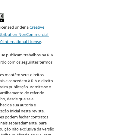
 licensed under a
Creative
tribution-NonCommercial-
.0 International License
.
que publicam trabalhos na RIA
ordo com os seguintes termos:
es mantêm seus direitos
ais e concedem à RIA o direito
meira publicação. Admite-se o
rtilhamento do referido
lho, desde que seja
hecida sua autoria e
ação inicial nesta revista.
es podem fechar contratos
onais separadamente, para
ibuição não exclusiva da versão