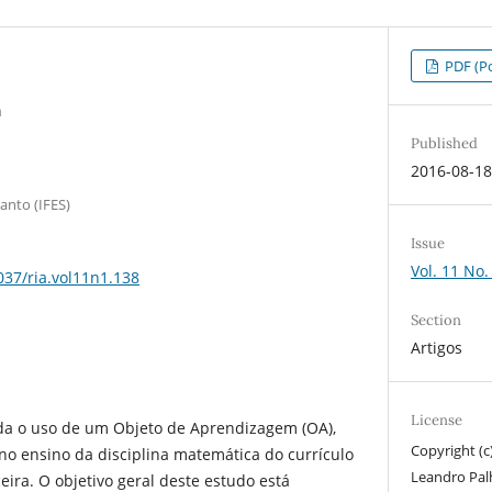
PDF (Po
a
Published
2016-08-1
Santo (IFES)
Issue
Vol. 11 No.
037/ria.vol11n1.138
Section
Artigos
License
da o uso de um Objeto de Aprendizagem (OA),
Copyright (c
no ensino da disciplina matemática do currículo
Leandro Palh
ira. O objetivo geral deste estudo está