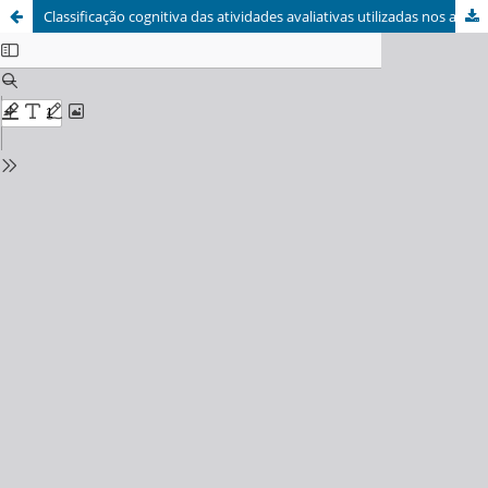
Classificação cognitiva das atividades avaliativas utilizadas nos ambientes virtuais de aprendizagem com base na taxonomia de Bloom