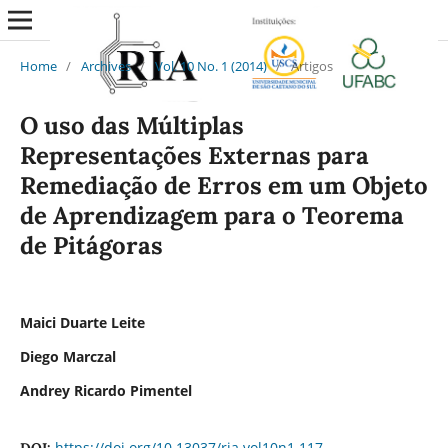
Home
/
Archives
/
Vol. 10 No. 1 (2014)
/
Artigos
O uso das Múltiplas
Representações Externas para
Remediação de Erros em um Objeto
de Aprendizagem para o Teorema
de Pitágoras
Maici Duarte Leite
Diego Marczal
Andrey Ricardo Pimentel
https://doi.org/10.13037/ria.vol10n1.117
DOI: