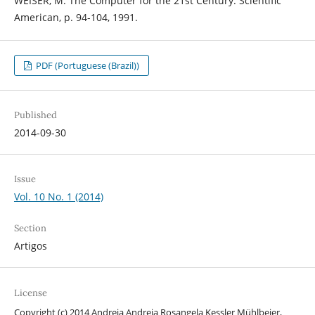
WEISER, M. The Computer for the 21st Century. Scientific
American, p. 94-104, 1991.
PDF (Portuguese (Brazil))
Published
2014-09-30
Issue
Vol. 10 No. 1 (2014)
Section
Artigos
License
Copyright (c) 2014 Andreia Andreia Rosangela Kessler Mühlbeier,