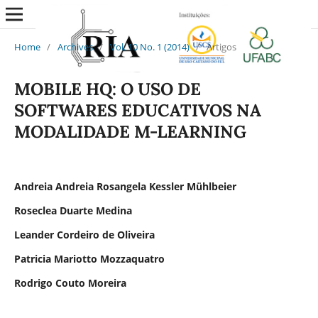
Home
/
Archives
/
Vol. 10 No. 1 (2014)
/
Artigos
MOBILE HQ: O USO DE
SOFTWARES EDUCATIVOS NA
MODALIDADE M-LEARNING
Andreia Andreia Rosangela Kessler Mühlbeier
Roseclea Duarte Medina
Leander Cordeiro de Oliveira
Patricia Mariotto Mozzaquatro
Rodrigo Couto Moreira