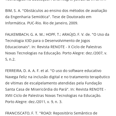
BIM, S. A. "Obstáculos ao ensino dos métodos de avaliação
da Engenharia Semiótica". Tese de Doutorado em
Informática. PUC-Rio. Rio de Janeiro, 2009.
FALKEMBACH, G. A. M.; HOPF, T.; ARAÚJO, F. V. de. "O Uso da
Tecnologia X3D para o Desenvolvimento de Jogos
Educacionais". In: Revista RENOTE - X Ciclo de Palestras
Novas Tecnologias na Educação. Porto Alegre: dez./2007, v.
5, n.2.
FERREIRA, D. A. A. F. et al. "O uso do software educativo
Navega Feliz na inclusão digital e no tratamento terapêutico
de vítimas de escalpelamento atendidas pela Fundação
Santa Casa de Misericórdia do Pará". In: Revista RENOTE -
XVIII Ciclo de Palestras Novas Tecnologias na Educação.
Porto Alegre: dez./2011, v. 9, n. 3.
FRANCISCATO, F. T. "ROAD: Repositório Semântico de