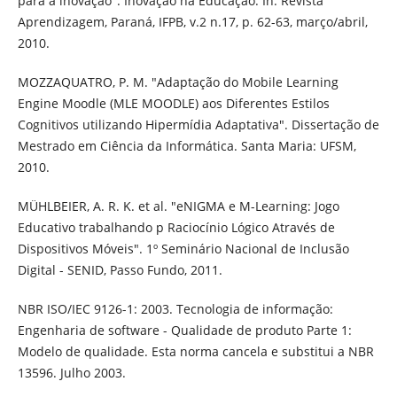
para a inovação". Inovação na Educação. In: Revista
Aprendizagem, Paraná, IFPB, v.2 n.17, p. 62-63, março/abril,
2010.
MOZZAQUATRO, P. M. "Adaptação do Mobile Learning
Engine Moodle (MLE MOODLE) aos Diferentes Estilos
Cognitivos utilizando Hipermídia Adaptativa". Dissertação de
Mestrado em Ciência da Informática. Santa Maria: UFSM,
2010.
MÜHLBEIER, A. R. K. et al. "eNIGMA e M-Learning: Jogo
Educativo trabalhando p Raciocínio Lógico Através de
Dispositivos Móveis". 1º Seminário Nacional de Inclusão
Digital - SENID, Passo Fundo, 2011.
NBR ISO/IEC 9126-1: 2003. Tecnologia de informação:
Engenharia de software - Qualidade de produto Parte 1:
Modelo de qualidade. Esta norma cancela e substitui a NBR
13596. Julho 2003.