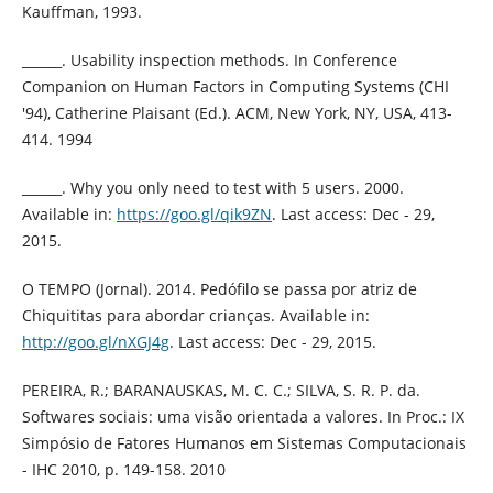
Kauffman, 1993.
______. Usability inspection methods. In Conference
Companion on Human Factors in Computing Systems (CHI
'94), Catherine Plaisant (Ed.). ACM, New York, NY, USA, 413-
414. 1994
______. Why you only need to test with 5 users. 2000.
Available in:
https://goo.gl/qik9ZN
. Last access: Dec - 29,
2015.
O TEMPO (Jornal). 2014. Pedófilo se passa por atriz de
Chiquititas para abordar crianças. Available in:
http://goo.gl/nXGJ4g
. Last access: Dec - 29, 2015.
PEREIRA, R.; BARANAUSKAS, M. C. C.; SILVA, S. R. P. da.
Softwares sociais: uma visão orientada a valores. In Proc.: IX
Simpósio de Fatores Humanos em Sistemas Computacionais
- IHC 2010, p. 149-158. 2010