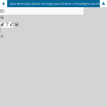
Gaia Abstração Game: Um Jogo para Ensinar o Paradigma da Orientação a Objetos