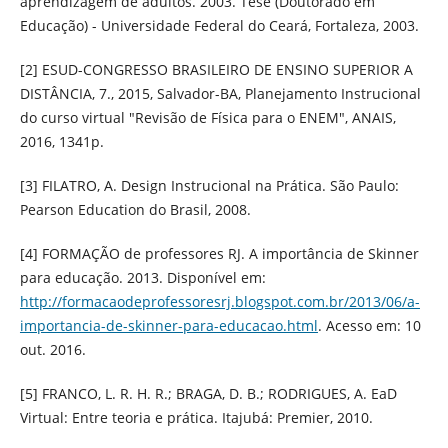
aprendizagem de adultos. 2003. Tese (Doutorado em
Educação) - Universidade Federal do Ceará, Fortaleza, 2003.
[2] ESUD-CONGRESSO BRASILEIRO DE ENSINO SUPERIOR A
DISTÂNCIA, 7., 2015, Salvador-BA, Planejamento Instrucional
do curso virtual "Revisão de Física para o ENEM", ANAIS,
2016, 1341p.
[3] FILATRO, A. Design Instrucional na Prática. São Paulo:
Pearson Education do Brasil, 2008.
[4] FORMAÇÃO de professores RJ. A importância de Skinner
para educação. 2013. Disponível em:
http://formacaodeprofessoresrj.blogspot.com.br/2013/06/a-
importancia-de-skinner-para-educacao.html
. Acesso em: 10
out. 2016.
[5] FRANCO, L. R. H. R.; BRAGA, D. B.; RODRIGUES, A. EaD
Virtual: Entre teoria e prática. Itajubá: Premier, 2010.