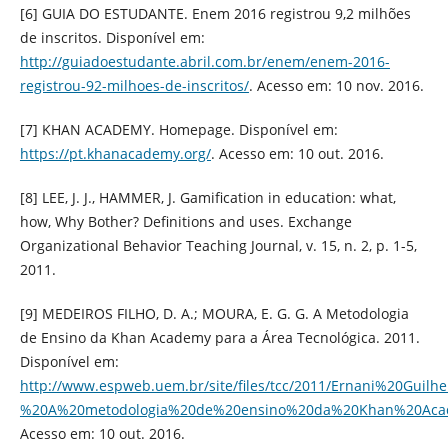
[6] GUIA DO ESTUDANTE. Enem 2016 registrou 9,2 milhões
de inscritos. Disponível em:
http://guiadoestudante.abril.com.br/enem/enem-2016-
registrou-92-milhoes-de-inscritos/
. Acesso em: 10 nov. 2016.
[7] KHAN ACADEMY. Homepage. Disponível em:
https://pt.khanacademy.org/
. Acesso em: 10 out. 2016.
[8] LEE, J. J., HAMMER, J. Gamification in education: what,
how, Why Bother? Definitions and uses. Exchange
Organizational Behavior Teaching Journal, v. 15, n. 2, p. 1-5,
2011.
[9] MEDEIROS FILHO, D. A.; MOURA, E. G. G. A Metodologia
de Ensino da Khan Academy para a Área Tecnológica. 2011.
Disponível em:
http://www.espweb.uem.br/site/files/tcc/2011/Ernani%20Gui
%20A%20metodologia%20de%20ensino%20da%20Khan%20Acad
Acesso em: 10 out. 2016.