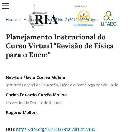
Home
/
Archives
/
Vol. 12 No. 2 (2016)
/
Artigos
Planejamento Instrucional do
Curso Virtual "Revisão de Física
para o Enem"
Newton Flávio Corrêa Molina
Instituto Federal de Educação, Ciência e Tecnologia de São Paulo.
Carlos Eduardo Corrêa Molina
Universidade Federal de Itajubá.
Rogério Melloni
https://doi.org/10.13037/ria.vol12n2.180
DOI: