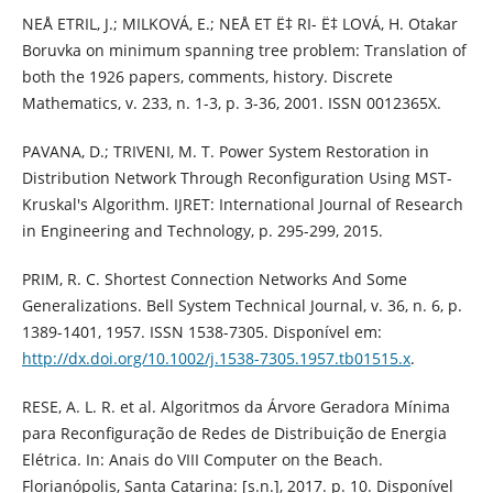
NEÅ ETRIL, J.; MILKOVÁ, E.; NEÅ ET Ë‡ RI- Ë‡ LOVÁ, H. Otakar
Boruvka on minimum spanning tree problem: Translation of
both the 1926 papers, comments, history. Discrete
Mathematics, v. 233, n. 1-3, p. 3-36, 2001. ISSN 0012365X.
PAVANA, D.; TRIVENI, M. T. Power System Restoration in
Distribution Network Through Reconfiguration Using MST-
Kruskal's Algorithm. IJRET: International Journal of Research
in Engineering and Technology, p. 295-299, 2015.
PRIM, R. C. Shortest Connection Networks And Some
Generalizations. Bell System Technical Journal, v. 36, n. 6, p.
1389-1401, 1957. ISSN 1538-7305. Disponível em:
http://dx.doi.org/10.1002/j.1538-7305.1957.tb01515.x
.
RESE, A. L. R. et al. Algoritmos da Árvore Geradora Mínima
para Reconfiguração de Redes de Distribuição de Energia
Elétrica. In: Anais do VIII Computer on the Beach.
Florianópolis, Santa Catarina: [s.n.], 2017. p. 10. Disponível