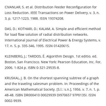
CIVANLAR, S. et al. Distribution Feeder Reconfiguration for
Loss Reduction. IEEE Transactions on Power Delivery, v. 3, n.
3, p. 1217-1223, 1988. ISSN 19374208.
DAS, D.; KOTHARI, D.; KALAM, A. Simple and efficient method
for load flow solution of radial distribution networks.
International Journal of Electrical Power & Energy Systems, v.
17, n. 5, p. 335-346, 1995. ISSN 01420615.
KLEINBERG, J.; TARDOS, É. Algorithm Design. 1st editio. ed.
Boston, San Francisco. New York: Pearson Education, Inc. For,
2006. 1-824 p. ISBN 0-321-29535-8.
KRUSKAL, J. B. On the shortest spanning subtree of a graph
and the traveling salesman problem. In: Proceedings of the
American Mathematical Society. [S.l.: s.n.], 1956. v. 7, n. 1, p.
48-48. ISBN DR000410 00029939 DI970657 97P0135I. ISSN
0002-9939.