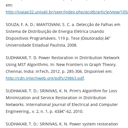
em:
http://siaiap32.univali.br/seer/index.php/acotb/article/view/10
SOUZA, F. A. D.; MANTOVANI, S. C. a. Detecção de Falhas em
Sistema de Distribuição de Energia Elétrica Usando
Dispositivos Programáveis. 119 p. Tese (Doutorado) â€”
Universidade Estadual Paulista, 2008.
SUDHAKAR, T. D. Power Restoration in Distribution Network
Using MST Algorithms. In: New Frontiers in Graph Theory.
Chennai, India: InTech, 2012. p. 285-306. Disponível em:
http://cdn.intechweb.org/pdfs/29863.pdf
.
SUDHAKAR, T. D.; SRINIVAS, K. N. Prim's Algorithm for Loss
Minimization and Service Restoration in Distribution
Networks. International Journal of Electrical and Computer
Engineering., v. 2, n. 1, p. 43â€”-62, 2010.
SUDHAKAR, T. D.; SRINIVAS, K. N. Power system restoration