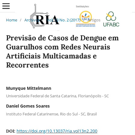
Home
/
Archives
/
Vol. 13 No. 2 (2017)
/
Artigos
Previsão de Casos de Dengue em
Guarulhos com Redes Neurais
Artificiais Multicamadas e
Recorrentes
Munyque Mittelmann
Universidade Federal de Santa Catarina, Florianópolis - SC
Daniel Gomes Soares
Instituto Federal Catarinense, Rio do Sul - SC, Brasil
https://doi.org/10.13037/ria.vol13n2.200
DOI: