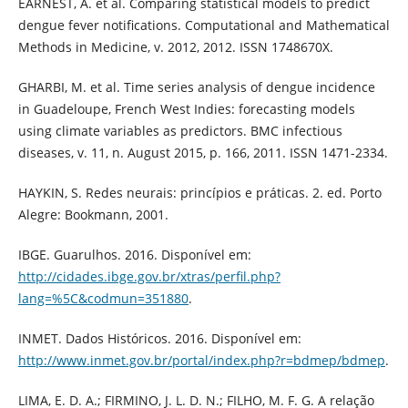
EARNEST, A. et al. Comparing statistical models to predict
dengue fever notifications. Computational and Mathematical
Methods in Medicine, v. 2012, 2012. ISSN 1748670X.
GHARBI, M. et al. Time series analysis of dengue incidence
in Guadeloupe, French West Indies: forecasting models
using climate variables as predictors. BMC infectious
diseases, v. 11, n. August 2015, p. 166, 2011. ISSN 1471-2334.
HAYKIN, S. Redes neurais: princípios e práticas. 2. ed. Porto
Alegre: Bookmann, 2001.
IBGE. Guarulhos. 2016. Disponível em:
http://cidades.ibge.gov.br/xtras/perfil.php?
lang=%5C&codmun=351880
.
INMET. Dados Históricos. 2016. Disponível em:
http://www.inmet.gov.br/portal/index.php?r=bdmep/bdmep
.
LIMA, E. D. A.; FIRMINO, J. L. D. N.; FILHO, M. F. G. A relação