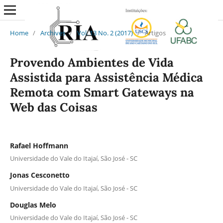
Home
/
Archives
/
Vol. 13 No. 2 (2017)
/
Artigos
Provendo Ambientes de Vida
Assistida para Assistência Médica
Remota com Smart Gateways na
Web das Coisas
Rafael Hoffmann
Universidade do Vale do Itajaí, São José - SC
Jonas Cesconetto
Universidade do Vale do Itajaí, São José - SC
Douglas Melo
Universidade do Vale do Itajaí, São José - SC