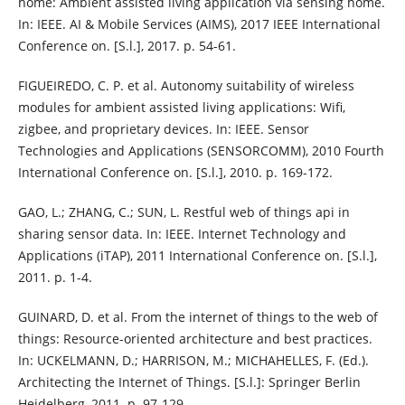
home: Ambient assisted living application via sensing home.
In: IEEE. AI & Mobile Services (AIMS), 2017 IEEE International
Conference on. [S.l.], 2017. p. 54-61.
FIGUEIREDO, C. P. et al. Autonomy suitability of wireless
modules for ambient assisted living applications: Wifi,
zigbee, and proprietary devices. In: IEEE. Sensor
Technologies and Applications (SENSORCOMM), 2010 Fourth
International Conference on. [S.l.], 2010. p. 169-172.
GAO, L.; ZHANG, C.; SUN, L. Restful web of things api in
sharing sensor data. In: IEEE. Internet Technology and
Applications (iTAP), 2011 International Conference on. [S.l.],
2011. p. 1-4.
GUINARD, D. et al. From the internet of things to the web of
things: Resource-oriented architecture and best practices.
In: UCKELMANN, D.; HARRISON, M.; MICHAHELLES, F. (Ed.).
Architecting the Internet of Things. [S.l.]: Springer Berlin
Heidelberg, 2011. p. 97-129.