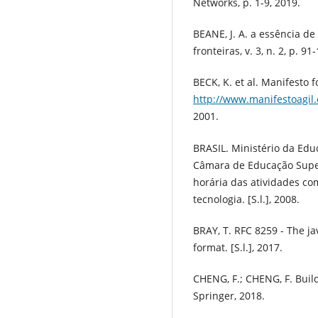
Networks, p. 1-9, 2019.
BEANE, J. A. a essência d
fronteiras, v. 3, n. 2, p. 91
BECK, K. et al. Manifesto 
http://www.manifestoagil
2001.
BRASIL. Ministério da Ed
Câmara de Educação Supe
horária das atividades c
tecnologia. [S.l.], 2008.
BRAY, T. RFC 8259 - The ja
format. [S.l.], 2017.
CHENG, F.; CHENG, F. Build
Springer, 2018.