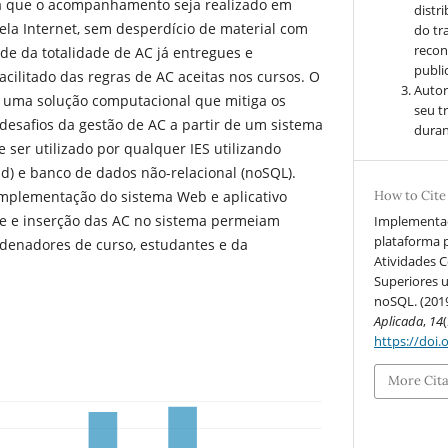
a que o acompanhamento seja realizado em
distr
ela Internet, sem desperdício de material com
do tr
recon
ade da totalidade de AC já entregues e
public
acilitado das regras de AC aceitas nos cursos. O
Autor
a uma solução computacional que mitiga os
seu t
desafios da gestão de AC a partir de um sistema
duran
 ser utilizado por qualquer IES utilizando
) e banco de dados não-relacional (noSQL).
How to Cite
mplementação do sistema Web e aplicativo
le e inserção das AC no sistema permeiam
Implementaç
plataforma 
rdenadores de curso, estudantes e da
Atividades 
Superiores 
noSQL. (201
Aplicada
,
14
(
https://doi.
More Cit