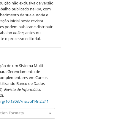
ibuição não exclusiva da versão
abalho publicado na RIA, com
hecimento de sua autoria e
ação inicial nesta revista.
es podem publicar e distribuir
rabalho
online,
antes ou
te o processo editorial.
ão de um Sistema Multi-
para Gerenciamento de
Complementares em Cursos
utilizando Banco de Dados
9).
Revista de Informática
2).
org/10.13037/ria.vol14n2.241
ation Formats