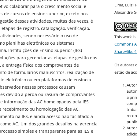
Lima, Luiz H
ivo colaborar para o crescimento social e
Alexandre G
es de cursos do ensino superior, exceto nos
gestão dessas atividades, muitas das vezes, é
 etapas de registro, catalogação, verificação,
atividades, sendo necessário o uso de
This work is
mo planilhas eletrônicas ou sistemas
Commons At
a, Instituições de Ensino Superior (IES)
ShareAlike 4
luções para gerenciar as etapas de gestão das
Os autores 
, a entrega física dos comprovantes de
estão de ac
to de formulários manuscritos, realização de
reio eletrônico ou em plataformas de ensino a
Autor
observados nesses processos causam
autor
tes devido a perda ou rasura de comprovantes
à pri
 de informação das AC homologadas pela IES,
compa
e recebimento ou homologação das AC,
traba
recon
ento na IES, e ainda acesso não facilitado à
public
as como AC. Um dos grandes desafios na gerencia
Autor
rocesso simples e transparente para as IES e
adici