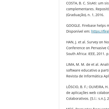
COSTA, B. C. SisAti: um si
complementares. Repositó
(Graduação), n. 1, 2016.
GOOGLE. Firebase helps m
Disponível em:
https://fi
HAN, J. et al. Survey on N
Conference on Pervasive C
South Africa: IEEE, 2011. p
LIMA, M. M. de et al. Ana
software educativo a parti
Revista de Informática Apli
LÓSCIO, B. F.; OLIVEIRA, H
de aplicações web colabora
Colaborativos. [S.l.: s.n.], 2