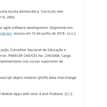
e uma escola democrática. Currículo sem
-110, 2003.
for agile software development. Disponível em:
.com.br/
. Acesso em 10 de Junho de 2018.: [s.n.],
ucação. Conselhor Nacional de Educação e
rior. PARECER CNE/CES No :239/2008. Carga
omplementares nos cursos superiores de
vascript object notation (JSON) data interchange
 Mobile Apps with Ionic 4 and Firebase. [S.l.]: