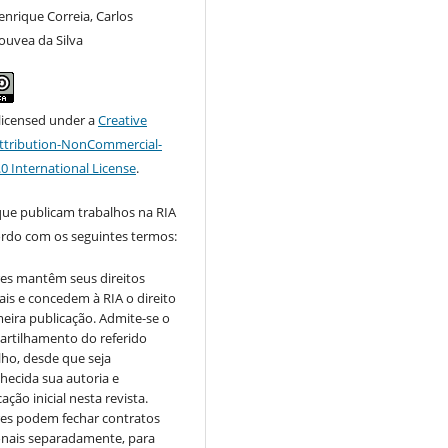
enrique Correia, Carlos
ouvea da Silva
 licensed under a
Creative
tribution-NonCommercial-
.0 International License
.
que publicam trabalhos na RIA
ordo com os seguintes termos:
es mantêm seus direitos
ais e concedem à RIA o direito
meira publicação. Admite-se o
rtilhamento do referido
lho, desde que seja
hecida sua autoria e
ação inicial nesta revista.
es podem fechar contratos
onais separadamente, para