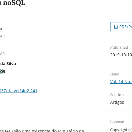
s noSQL
PDF (Po
a
EAR
Published
EAR
2019-10-1
da Silva
Issue
Vol. 14 No.
037/ria.vol14n2.241
Section
Artigos
License
Copyright (c
s (AC) são uma exigência do Ministério da