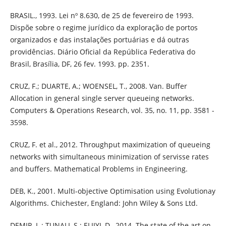
BRASIL., 1993. Lei nº 8.630, de 25 de fevereiro de 1993.
Dispõe sobre o regime jurídico da exploração de portos
organizados e das instalações portuárias e dá outras
providências. Diário Oficial da República Federativa do
Brasil, Brasília, DF, 26 fev. 1993. pp. 2351.
CRUZ, F.; DUARTE, A.; WOENSEL, T., 2008. Van. Buffer
Allocation in general single server queueing networks.
Computers & Operations Research, vol. 35, no. 11, pp. 3581 -
3598.
CRUZ, F. et al., 2012. Throughput maximization of queueing
networks with simultaneous minimization of servisse rates
and buffers. Mathematical Problems in Engineering.
DEB, K., 2001. Multi-objective Optimisation using Evolutionay
Algorithms. Chichester, England: John Wiley & Sons Ltd.
DEMIR, L.; TUNALI, S.; ELIIYI, D., 2014. The state of the art on