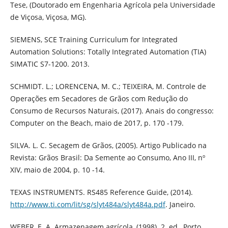
Tese, (Doutorado em Engenharia Agrícola pela Universidade
de Viçosa, Viçosa, MG).
SIEMENS, SCE Training Curriculum for Integrated
Automation Solutions: Totally Integrated Automation (TIA)
SIMATIC S7-1200. 2013.
SCHMIDT. L.; LORENCENA, M. C.; TEIXEIRA, M. Controle de
Operações em Secadores de Grãos com Redução do
Consumo de Recursos Naturais, (2017). Anais do congresso:
Computer on the Beach, maio de 2017, p. 170 -179.
SILVA. L. C. Secagem de Grãos, (2005). Artigo Publicado na
Revista: Grãos Brasil: Da Semente ao Consumo, Ano III, nº
XIV, maio de 2004, p. 10 -14.
TEXAS INSTRUMENTS. RS485 Reference Guide, (2014).
http://www.ti.com/lit/sg/slyt484a/slyt484a.pdf
. Janeiro.
WEBER, E. A. Armazenagem agrícola, (1998). 2. ed., Porto