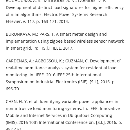
BOUHOURAS, A. S.; MILIOUDIS, A. N.; LABRIDIS, D. P.
Development of distinct load signatures for higher efficiency
of nilm algorithms. Electric Power Systems Research,
Elsevier, v. 117, p. 163-171, 2014.
BURUNKAYA, M.; PARS, T. A smart meter design and
implementation using zigbee based wireless sensor network
in smart grid. In: . [S.l.]: IEEE, 2017.
CARDENAS, A.; AGBOSSOU, K.; GUZMÁN, C. Development of
real-time admittance analysis system for residential load
monitoring. In: IEEE. 2016 IEEE 25th International
Symposium on Industrial Electronics (ISIE). [S.l.], 2016. p.
696-701.
CHEN, H.-Y. et al. Identifying variable-power appliances in
non-intrusive load monitoring systems. In: IEEE. Innovative
Mobile and Internet Services in Ubiquitous Computing
(IMIS), 2016 10th International Conference on. [S.l.], 2016. p.
452-457.