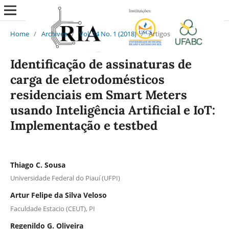
Home
/
Archives
/
Vol. 14 No. 1 (2018)
/
Artigos
Identificação de assinaturas de
carga de eletrodomésticos
residenciais em Smart Meters
usando Inteligência Artificial e IoT:
Implementação e testbed
Thiago C. Sousa
Universidade Federal do Piauí (UFPI)
Artur Felipe da Silva Veloso
Faculdade Estacio (CEUT), PI
Regenildo G. Oliveira