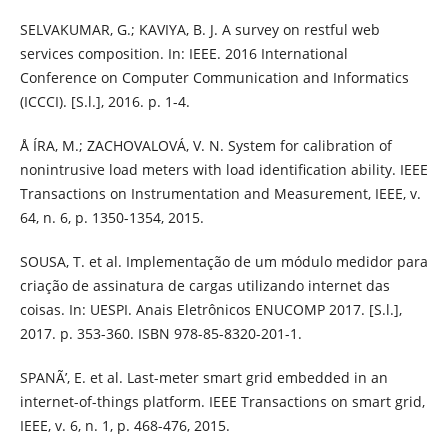
SELVAKUMAR, G.; KAVIYA, B. J. A survey on restful web
services composition. In: IEEE. 2016 International
Conference on Computer Communication and Informatics
(ICCCI). [S.l.], 2016. p. 1-4.
Å ÍRA, M.; ZACHOVALOVÁ, V. N. System for calibration of
nonintrusive load meters with load identification ability. IEEE
Transactions on Instrumentation and Measurement, IEEE, v.
64, n. 6, p. 1350-1354, 2015.
SOUSA, T. et al. Implementação de um módulo medidor para
criação de assinatura de cargas utilizando internet das
coisas. In: UESPI. Anais Eletrônicos ENUCOMP 2017. [S.l.],
2017. p. 353-360. ISBN 978-85-8320-201-1.
SPANÃ’, E. et al. Last-meter smart grid embedded in an
internet-of-things platform. IEEE Transactions on smart grid,
IEEE, v. 6, n. 1, p. 468-476, 2015.