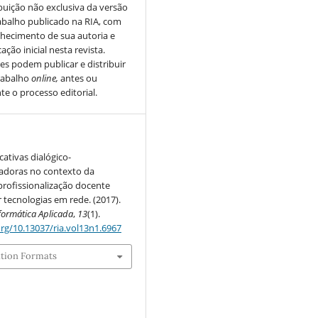
ibuição não exclusiva da versão
abalho publicado na RIA, com
hecimento de sua autoria e
ação inicial nesta revista.
es podem publicar e distribuir
rabalho
online,
antes ou
te o processo editorial.
cativas dialógico-
adoras no contexto da
profissionalização docente
tecnologias em rede. (2017).
nformática Aplicada
,
13
(1).
org/10.13037/ria.vol13n1.6967
ation Formats