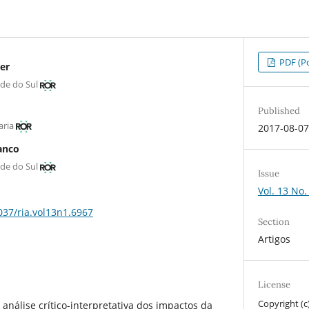
PDF (Po
er
nde do Sul
Published
aria
2017-08-0
anco
nde do Sul
Issue
Vol. 13 No.
3037/ria.vol13n1.6967
Section
Artigos
License
Copyright (c
a análise crítico-interpretativa dos impactos da