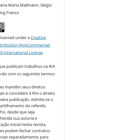
lena Maria Mallmann, Sérgio
ing Franco
 licensed under a
Creative
tribution-NonCommercial-
.0 International License
.
que publicam trabalhos na RIA
ordo com os seguintes termos:
es mantêm seus direitos
ais e concedem à RIA o direito
meira publicação. Admite-se o
rtilhamento do referido
lho, desde que seja
hecida sua autoria e
ação inicial nesta revista.
es podem fechar contratos
onais separadamente, para