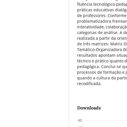
fluência tecnológico-peda
práticas educativas dial
de professores. Conforme 
problematizadora freirean
interatividade, colabora
categorias de análise. A d
realizada a partir da ori
de três matrizes: Matriz 
Temático-Organizadora (MT
resultados apontam situaç
técnico e prático quanto 
pedagógica. Conclui-se q
processos de formação e p
quando a cultura da part
recodificada.
Downloads