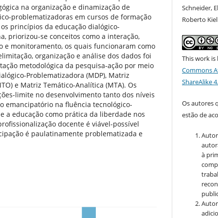
gógica na organização e dinamização de
Schneider, E
ógico-problematizadoras em cursos de formação
Roberto Kiel
os princípios da educação dialógico-
a, priorizou-se conceitos como a interação,
ção e monitoramento, os quais funcionaram como
elimitação, organização e análise dos dados foi
This work is
entação metodológica da pesquisa-ação por meio
Commons At
Dialógico-Problematizadora (MDP), Matriz
ShareAlike 4
O) e Matriz Temático-Analítica (MTA). Os
ões-limite no desenvolvimento tanto dos níveis
Os autores 
do emancipatório na fluência tecnológico-
ue a educação como prática da liberdade nos
estão de ac
rofissionalização docente é viável-possível
icipação é paulatinamente problematizada e
Autor
autor
à pri
compa
traba
recon
public
Autor
adici