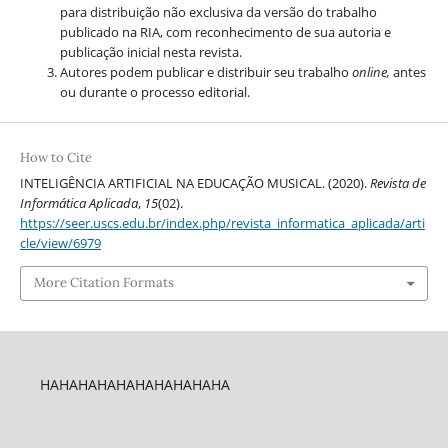
para distribuição não exclusiva da versão do trabalho
publicado na RIA, com reconhecimento de sua autoria e
publicação inicial nesta revista.
Autores podem publicar e distribuir seu trabalho
online,
antes
ou durante o processo editorial.
How to Cite
INTELIGÊNCIA ARTIFICIAL NA EDUCAÇÃO MUSICAL. (2020).
Revista de
Informática Aplicada
,
15
(02).
https://seer.uscs.edu.br/index.php/revista_informatica_aplicada/arti
cle/view/6979
More Citation Formats
HAHAHAHAHAHAHAHAHAHA