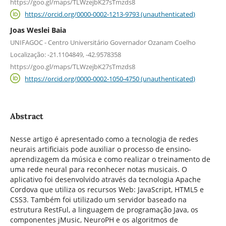
https://goo.gl/maps/TLWzejbK27sTmzds8
https://orcid.org/0000-0002-1213-9793 (unauthenticated)
Joas Weslei Baia
UNIFAGOC - Centro Universitário Governador Ozanam Coelho
Localização: -21.1104849, -42.9578358
https://goo.gl/maps/TLWzejbK27sTmzds8
https://orcid.org/0000-0002-1050-4750 (unauthenticated)
Abstract
Nesse artigo é apresentado como a tecnologia de redes
neurais artificiais pode auxiliar o processo de ensino-
aprendizagem da música e como realizar o treinamento de
uma rede neural para reconhecer notas musicais. O
aplicativo foi desenvolvido através da tecnologia Apache
Cordova que utiliza os recursos Web: JavaScript, HTML5 e
CSS3. Também foi utilizado um servidor baseado na
estrutura RestFul, a linguagem de programação Java, os
componentes jMusic, NeuroPH e os algoritmos de