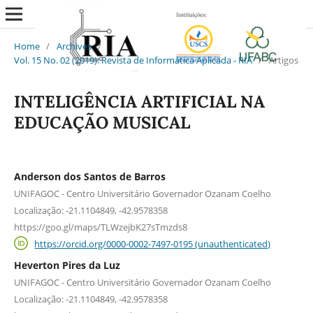
Home
/
Archives
/
Vol. 15 No. 02 (2019): Revista de Informática Aplicada - RIA
/
Artigos
INTELIGÊNCIA ARTIFICIAL NA
EDUCAÇÃO MUSICAL
Anderson dos Santos de Barros
UNIFAGOC - Centro Universitário Governador Ozanam Coelho
Localização: -21.1104849, -42.9578358
https://goo.gl/maps/TLWzejbK27sTmzds8
https://orcid.org/0000-0002-7497-0195 (unauthenticated)
Heverton Pires da Luz
UNIFAGOC - Centro Universitário Governador Ozanam Coelho
Localização: -21.1104849, -42.9578358