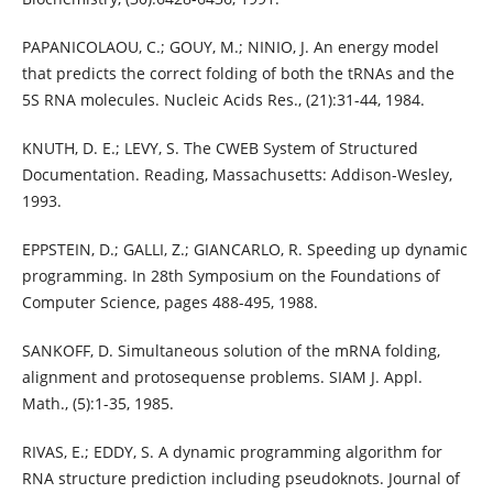
PAPANICOLAOU, C.; GOUY, M.; NINIO, J. An energy model
that predicts the correct folding of both the tRNAs and the
5S RNA molecules. Nucleic Acids Res., (21):31-44, 1984.
KNUTH, D. E.; LEVY, S. The CWEB System of Structured
Documentation. Reading, Massachusetts: Addison-Wesley,
1993.
EPPSTEIN, D.; GALLI, Z.; GIANCARLO, R. Speeding up dynamic
programming. In 28th Symposium on the Foundations of
Computer Science, pages 488-495, 1988.
SANKOFF, D. Simultaneous solution of the mRNA folding,
alignment and protosequense problems. SIAM J. Appl.
Math., (5):1-35, 1985.
RIVAS, E.; EDDY, S. A dynamic programming algorithm for
RNA structure prediction including pseudoknots. Journal of