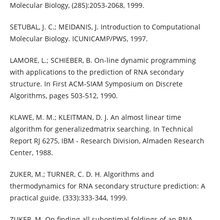
Molecular Biology, (285):2053-2068, 1999.
SETUBAL, J. C.; MEIDANIS, J. Introduction to Computational
Molecular Biology. ICUNICAMP/PWS, 1997.
LAMORE, L.; SCHIEBER, B. On-line dynamic programming
with applications to the prediction of RNA secondary
structure. In First ACM-SIAM Symposium on Discrete
Algorithms, pages 503-512, 1990.
KLAWE, M. M.; KLEITMAN, D. J. An almost linear time
algorithm for generalizedmatrix searching. In Technical
Report RJ 6275, IBM - Research Division, Almaden Research
Center, 1988.
ZUKER, M.; TURNER, C. D. H. Algorithms and
thermodynamics for RNA secondary structure prediction: A
practical guide. (333):333-344, 1999.
ZUKER, M. On finding all suboptimal foldings of an RNA