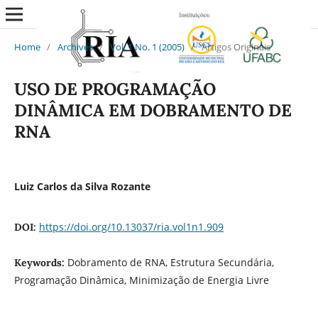
Home
/
Archives
/
Vol. 1 No. 1 (2005)
/
Artigos Originais
USO DE PROGRAMAÇÃO
DINÂMICA EM DOBRAMENTO DE
RNA
Luiz Carlos da Silva Rozante
https://doi.org/10.13037/ria.vol1n1.909
DOI:
Dobramento de RNA, Estrutura Secundária,
Keywords:
Programação Dinâmica, Minimização de Energia Livre