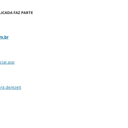
LICADA FAZ PARTE
om.br
icial.asp
rg.de/ezeit