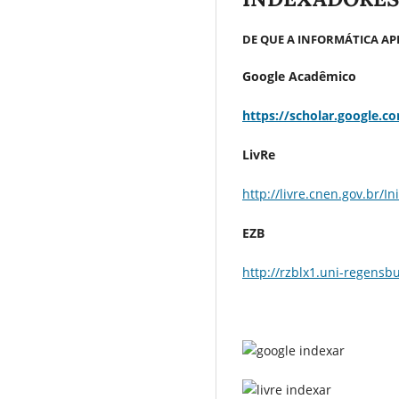
DE QUE A INFORMÁTICA AP
Google Acadêmico
https://scholar.google.c
LivRe
http://livre.cnen.gov.br/In
EZB
http://rzblx1.uni-regensbu