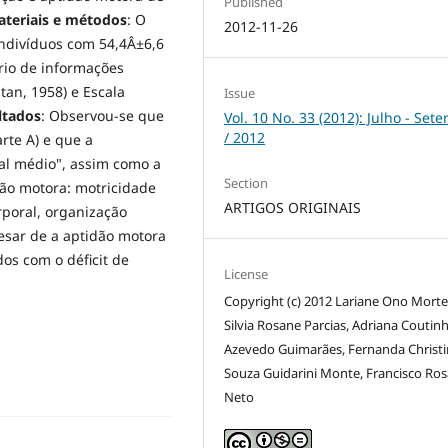
Published
teriais e métodos
: O
2012-11-26
indivíduos com 54,4Â±6,6
rio de informações
itan, 1958) e Escala
Issue
ltados
: Observou-se que
Vol. 10 No. 33 (2012): Julho - Set
/ 2012
rte A) e que a
mal médio", assim como a
Section
dão motora: motricidade
ARTIGOS ORIGINAIS
rporal, organização
esar de a aptidão motora
os com o déficit de
License
Copyright (c) 2012 Lariane Ono Morte
Silvia Rosane Parcias, Adriana Coutin
Azevedo Guimarães, Fernanda Christi
Souza Guidarini Monte, Francisco Ros
Neto