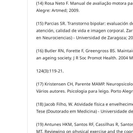
(14) Rosa Neto F. Manual de avaliação motora par
Alegre: Artmed; 2009.
(15) Parcias SR. Transtorno bipolar: evaluación d
atención, calidad de vida e imagen corporal. Za
en Neurociencias) - Universidad de Zaragoza; 20
(16) Butler RN, Forette F, Greengross BS. Maintai
an ageing society. J R Soc Promot Health. 2004 M
124(3):119-21.
(17) Kristensen CH, Parente MAMP. Neuropsicologi
Vários autores. Psicologia para leigo. Porto Aleg
(18) Jacob Filho, W. Atividade física e envelheci
Tese (Doutorado em Medicina) - Universidade de
(19) Antunes HKM, Santos RF, Cassilhas R, Santo
MT. Reviewing on physical exercise and the cogni