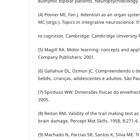
euthymic bipolar patients. Neuropsychobiology. 
(4) Posner MI, Fan J. Attention as an organ syste
MC (orgs.). Topics in integrative neuroscience: f
to cognition. Cambridge: Cambridge University P
(5) Magill RA. Motor learning: concepts and app
Company Publishers; 2001.
(6) Gallahue DL, Ozmun JC. Compreendendo o d
bebês, crianças, adolescentes e adultos. São Pau
(7) Spirduso WW. Dimensões físicas do envelhec
2005.
(8) Reitan RM. Validity of the trail making test a
brain damage. Percept Mot Skills. 1958; 8:271-6.
(9) Machado N, Parcias SR, Santos K, Silva ME. 