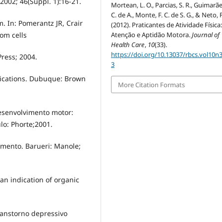
2002; 46(Suppl. 1):16-21.
Mortean, L. O., Parcias, S. R., Guimarãe
C. de A., Monte, F. C. de S. G., & Neto, F
m. In: Pomerantz JR, Crair
(2012). Praticantes de Atividade Física
rom cells
Atenção e Aptidão Motora.
Journal of
Health Care
,
10
(33).
https://doi.org/10.13037/rbcs.vol10n
ress; 2004.
3
lications. Dubuque: Brown
More Citation Formats
esenvolvimento motor:
lo: Phorte;2001.
imento. Barueri: Manole;
s an indication of organic
Transtorno depressivo