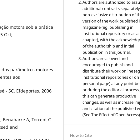
Authors are authorized to ass
additional contracts separately,
non-exclusive distribution of t
version of the work published i
nação motora sob a prática
magazine (eg, publishing in
institutional repository or as 
05 Oct;
chapter), with the acknowled
of the authorship and initial
publication in this journal.
Authors are allowed and
encouraged to publish and
udo dos parâmetros motores
distribute their work online (eg
centes aos
institutional repositories or on
personal page) at any point be
or during the editorial process,
sé - SC. Efdeportes. 2006
this can generate productive
changes, as well as increase im
and citation of the published 
(See The Effect of Open Access)
M, Benabarre A, Torrent C
essed and
How to Cite