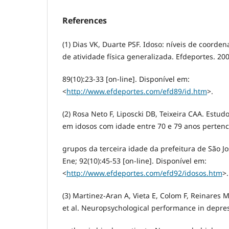
References
(1) Dias VK, Duarte PSF. Idoso: níveis de coorde
de atividade física generalizada. Efdeportes. 20
89(10):23-33 [on-line]. Disponível em:
<
http://www.efdeportes.com/efd89/id.htm
>.
(2) Rosa Neto F, Liposcki DB, Teixeira CAA. Est
em idosos com idade entre 70 e 79 anos perten
grupos da terceira idade da prefeitura de São Jo
Ene; 92(10):45-53 [on-line]. Disponível em:
<
http://www.efdeportes.com/efd92/idosos.htm
>.
(3) Martinez-Aran A, Vieta E, Colom F, Reinares 
et al. Neuropsychological performance in depr