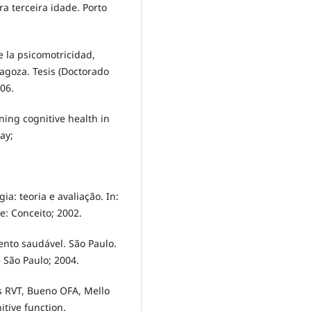
a terceira idade. Porto
e la psicomotricidad,
ragoza. Tesis (Doctorado
06.
ning cognitive health in
ay;
a: teoria e avaliação. In:
re: Conceito; 2002.
mento saudável. São Paulo.
 São Paulo; 2004.
s RVT, Bueno OFA, Mello
tive function.