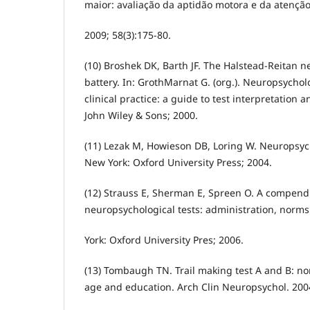
maior: avaliação da aptidão motora e da atenção. 
2009; 58(3):175-80.
(10) Broshek DK, Barth JF. The Halstead-Reitan n
battery. In: GrothMarnat G. (org.). Neuropsycho
clinical practice: a guide to test interpretation 
John Wiley & Sons; 2000.
(11) Lezak M, Howieson DB, Loring W. Neuropsyc
New York: Oxford University Press; 2004.
(12) Strauss E, Sherman E, Spreen O. A compend
neuropsychological tests: administration, nor
York: Oxford University Pres; 2006.
(13) Tombaugh TN. Trail making test A and B: nor
age and education. Arch Clin Neuropsychol. 2004