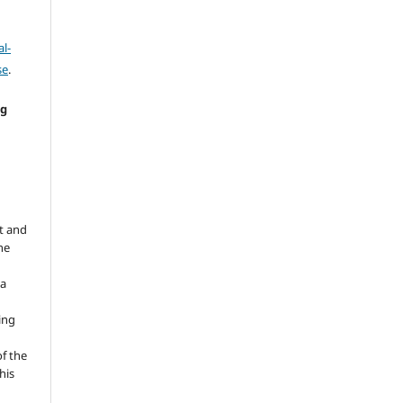
l-
se
.
ng
e
t and
he
 a
ing
of the
his