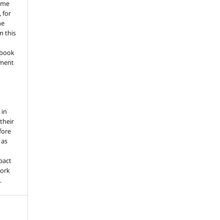
ume
 for
he
n this
a book
gment
 in
 their
fore
 as
pact
work
.