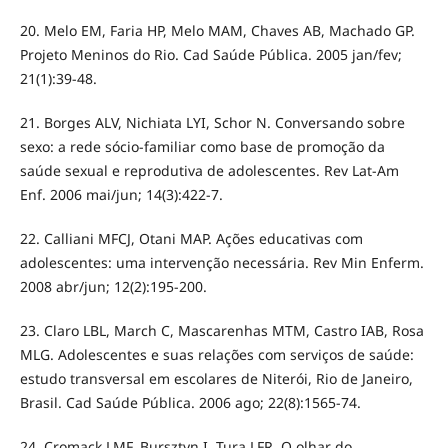
20. Melo EM, Faria HP, Melo MAM, Chaves AB, Machado GP.
Projeto Meninos do Rio. Cad Saúde Pública. 2005 jan/fev;
21(1):39-48.
21. Borges ALV, Nichiata LYI, Schor N. Conversando sobre
sexo: a rede sócio-familiar como base de promoção da
saúde sexual e reprodutiva de adolescentes. Rev Lat-Am
Enf. 2006 mai/jun; 14(3):422-7.
22. Calliani MFCJ, Otani MAP. Ações educativas com
adolescentes: uma intervenção necessária. Rev Min Enferm.
2008 abr/jun; 12(2):195-200.
23. Claro LBL, March C, Mascarenhas MTM, Castro IAB, Rosa
MLG. Adolescentes e suas relações com serviços de saúde:
estudo transversal em escolares de Niterói, Rio de Janeiro,
Brasil. Cad Saúde Pública. 2006 ago; 22(8):1565-74.
24. Cromack LMF, Bursztyn I, Tura LFR. O olhar do