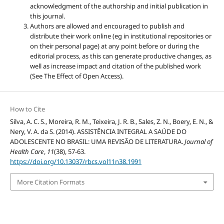
acknowledgment of the authorship and initial publication in
this journal.
Authors are allowed and encouraged to publish and
distribute their work online (eg in institutional repositories or
on their personal page) at any point before or during the
editorial process, as this can generate productive changes, as
well as increase impact and citation of the published work
(See The Effect of Open Access).
How to Cite
Silva, A. C. S., Moreira, R. M., Teixeira, J. R. B., Sales, Z. N., Boery, E. N., &
Nery, V. A. da S. (2014). ASSISTÊNCIA INTEGRAL A SAÚDE DO
ADOLESCENTE NO BRASIL: UMA REVISÃO DE LITERATURA.
Journal of
Health Care
,
11
(38), 57-63.
https://doi.org/10.13037/rbcs.vol11n38.1991
More Citation Formats