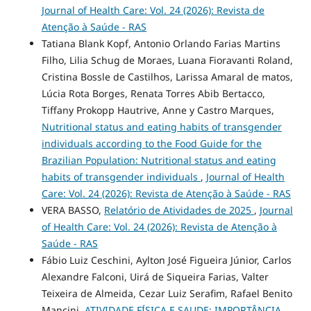
Journal of Health Care: Vol. 24 (2026): Revista de
Atenção à Saúde - RAS
Tatiana Blank Kopf, Antonio Orlando Farias Martins
Filho, Lilia Schug de Moraes, Luana Fioravanti Roland,
Cristina Bossle de Castilhos, Larissa Amaral de matos,
Lúcia Rota Borges, Renata Torres Abib Bertacco,
Tiffany Prokopp Hautrive, Anne y Castro Marques,
Nutritional status and eating habits of transgender
individuals according to the Food Guide for the
Brazilian Population: Nutritional status and eating
habits of transgender individuals
,
Journal of Health
Care: Vol. 24 (2026): Revista de Atenção à Saúde - RAS
VERA BASSO,
Relatório de Atividades de 2025
,
Journal
of Health Care: Vol. 24 (2026): Revista de Atenção à
Saúde - RAS
Fábio Luiz Ceschini, Aylton José Figueira Júnior, Carlos
Alexandre Falconi, Uirá de Siqueira Farias, Valter
Teixeira de Almeida, Cezar Luiz Serafim, Rafael Benito
Mancini,
ATIVIDADE FÍSICA E SAUDE: IMPORTÂNCIA